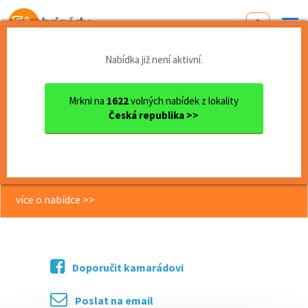
Od první brigády
k práci snů
Nabídka již není aktivní.
Domů
Olomoucký kraj
okres Přerov
Hranice
Ostraha supermarketu, záloh...
Mrkni na
1622
volných nabídek z lokality
Česká republika >>
<< Zpět
Ostraha supermarketu, zálohy
týdně, práce/brigáda.
více o nabídce >>
Doporučit kamarádovi
Poslat na email