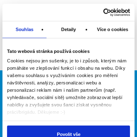
Upozornit na inzerát
Přidat do oblíbených
Souhlas
Detaily
Více o cookies
Zpět
Tato webová stránka používá cookies
Cookies nejsou jen sušenky, je to i způsob, kterým nám
pomáháte ve zlepšování funkcí i obsahu na webu. Díky
vašemu souhlasu s využíváním cookies pro měření
návštěvnosti, analýzy, personalizaci webu a
Brigádníci
Firmy
personalizaci reklam nám i našim partnerům (např.
Články
Vložit inzerát
vyhledávače, sociální sítě) umožníte zobrazovat lepší
Hledané brigády
Ceník
nabídky a zvyšujete svou šanci získat vysněnou
Propagace
práci/brigádu. Děkujeme :-)
O portálu
Naše další projekty
Povolit vše