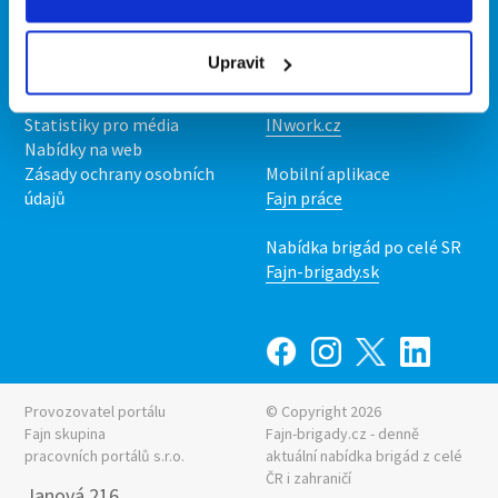
Kontakt
Mobilní aplikace
O nás
Fajn brigády
Upravit
Podmínky
Upravit předvolby cookies
Nabídka práce z celé ČR
Statistiky pro média
INwork.cz
Nabídky na web
Zásady ochrany osobních
Mobilní aplikace
údajů
Fajn práce
Nabídka brigád po celé SR
Fajn-brigady.sk
Provozovatel portálu
© Copyright 2026
Fajn skupina
Fajn-brigady.cz - denně
pracovních portálů s.r.o.
aktuální
nabídka brigád z celé
ČR i zahraničí
Janová 216