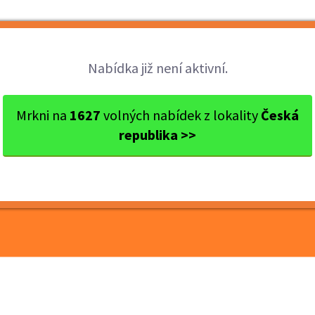
Brigády
Práce
Brigádníci
Firmy
Nabídka již není aktivní.
okres Hradec Králové
Hradec Králové
Přijmeme kuchaře/
Mrkni na
1627
volných nabídek z lokality
Česká
republika >>
ře/ku nebo pomocného
HPP nebo DPP