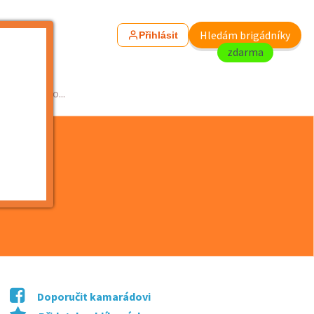
Hledám brigádníky
Přihlásit
zdarma
ku nebo po...
Doporučit kamarádovi