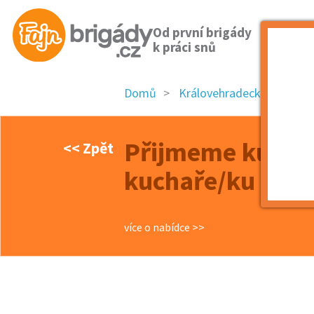
Od první brigády
k práci snů
Domů
Královehradecký kraj
Přijmeme kucha
<< Zpět
kuchaře/ku na 
více o nabídce >>