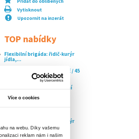
Přidat do oblíbených
Vytisknout
Upozornit na inzerát
TOP nabídky
Flexibilní brigáda: řidič-kurýr
jídla,...
Doučujte s námi až za 350 kč / 45
min
Minibar stevard/ka flexibilní
práce na...
Více o cookies
Pojď na brigádu do nového
burger kingu v...
Flexibilní brigáda: řidič-kurýr
jídla,...
bsahu na webu. Díky vašemu
onalizaci reklam nám i našim