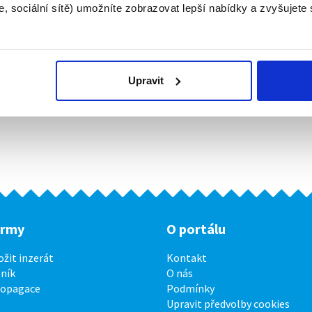
, sociální sítě) umožníte zobrazovat lepší nabídky a zvyšujete
Upravit
irmy
O portálu
ožit inzerát
Kontakt
ník
O nás
ropagace
Podmínky
Upravit předvolby cookies