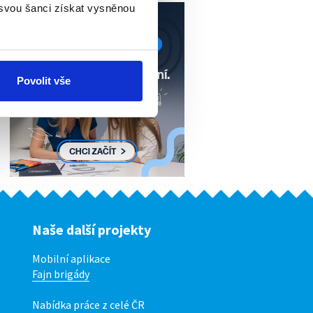
 svou šanci získat vysněnou
Povolit vše
Naše další projekty
Mobilní aplikace
Fajn brigády
Nabídka práce z celé ČR