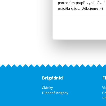
partnerům (např. vyhledávače
práci/brigádu. Děkujeme :-)
Brigádníci
F
Články
Vl
Hledané brigády
Ce
P