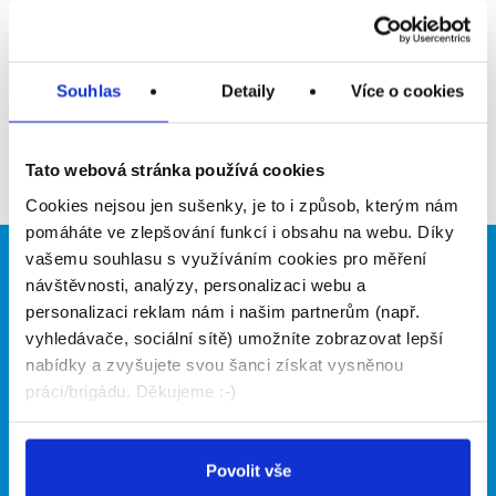
Upozornit na inzerát
Přidat do oblíbených
Souhlas
Detaily
Více o cookies
Zpět
Tato webová stránka používá cookies
Cookies nejsou jen sušenky, je to i způsob, kterým nám
pomáháte ve zlepšování funkcí i obsahu na webu. Díky
vašemu souhlasu s využíváním cookies pro měření
Brigádníci
Firmy
návštěvnosti, analýzy, personalizaci webu a
personalizaci reklam nám i našim partnerům (např.
Články
Vložit inzerát
vyhledávače, sociální sítě) umožníte zobrazovat lepší
Hledané brigády
Ceník
nabídky a zvyšujete svou šanci získat vysněnou
Propagace
práci/brigádu. Děkujeme :-)
O portálu
Naše další projekty
Povolit vše
Kontakt
Mobilní aplikace