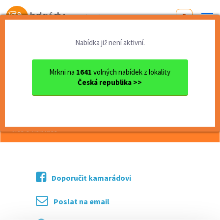
Od první brigády
k práci snů
Nabídka již není aktivní.
Domů
Středočeský kraj
okres Praha - západ
Horoměřice
Skladník
Mrkni na
1641
volných nabídek z lokality
Česká republika >>
<< Zpět
Skladník
více o nabídce >>
Doporučit kamarádovi
Poslat na email