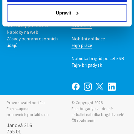
O nás
Fajn brigády
Podmínky
Upravit
Upravit předvolby cookies
Nabídka práce z celé ČR
Statistiky pro média
INwork.cz
Nabídky na web
Zásady ochrany osobních
Mobilní aplikace
údajů
Fajn práce
Nabídka brigád po celé SR
Fajn-brigady.sk
Provozovatel portálu
© Copyright 2026
Fajn skupina
Fajn-brigady.cz - denně
pracovních portálů s.r.o.
aktuální
nabídka brigád z celé
ČR i zahraničí
Janová 216
755 01