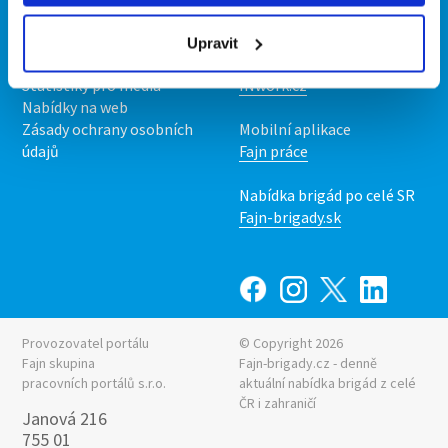
O nás
Fajn brigády
Podmínky
Upravit
Upravit předvolby cookies
Nabídka práce z celé ČR
Statistiky pro média
INwork.cz
Nabídky na web
Zásady ochrany osobních
Mobilní aplikace
údajů
Fajn práce
Nabídka brigád po celé SR
Fajn-brigady.sk
Provozovatel portálu
© Copyright 2026
Fajn skupina
Fajn-brigady.cz - denně
pracovních portálů s.r.o.
aktuální
nabídka brigád z celé
ČR i zahraničí
Janová 216
755 01