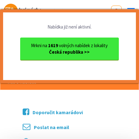
Od první brigády
k práci snů
Nabídka již není aktivní.
Domů
Moravskoslezský kraj
okres Opava
Hlučín
Úklid RD
Mrkni na
1619
volných nabídek z lokality
Česká republika >>
<< Zpět
Úklid RD
více o nabídce >>
Doporučit kamarádovi
Poslat na email