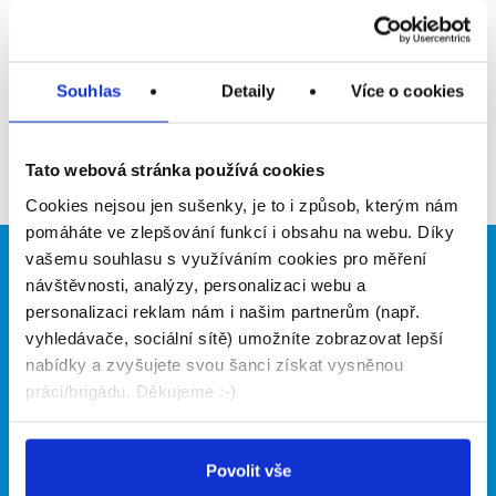
Upozornit na inzerát
Přidat do oblíbených
Souhlas
Detaily
Více o cookies
Zpět
Tato webová stránka používá cookies
Cookies nejsou jen sušenky, je to i způsob, kterým nám
pomáháte ve zlepšování funkcí i obsahu na webu. Díky
vašemu souhlasu s využíváním cookies pro měření
Brigádníci
Firmy
návštěvnosti, analýzy, personalizaci webu a
personalizaci reklam nám i našim partnerům (např.
Články
Vložit inzerát
vyhledávače, sociální sítě) umožníte zobrazovat lepší
Hledané brigády
Ceník
nabídky a zvyšujete svou šanci získat vysněnou
Propagace
práci/brigádu. Děkujeme :-)
O portálu
Naše další projekty
Povolit vše
Kontakt
Mobilní aplikace