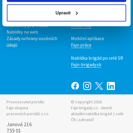
O nás
Fajn brigády
Podmínky
Upravit
Upravit předvolby cookies
Nabídka práce z celé ČR
Statistiky pro média
INwork.cz
Nabídky na web
Zásady ochrany osobních
Mobilní aplikace
údajů
Fajn práce
Nabídka brigád po celé SR
Fajn-brigady.sk
Provozovatel portálu
© Copyright 2026
Fajn skupina
Fajn-brigady.cz - denně
pracovních portálů s.r.o.
aktuální
nabídka brigád z celé
ČR i zahraničí
Janová 216
755 01