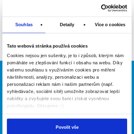
Upozornit na inzerát
Přidat do oblíbených
Souhlas
Detaily
Více o cookies
Zpět
Tato webová stránka používá cookies
Cookies nejsou jen sušenky, je to i způsob, kterým nám
pomáháte ve zlepšování funkcí i obsahu na webu. Díky
vašemu souhlasu s využíváním cookies pro měření
Brigádníci
Firmy
návštěvnosti, analýzy, personalizaci webu a
personalizaci reklam nám i našim partnerům (např.
Články
Vložit inzerát
vyhledávače, sociální sítě) umožníte zobrazovat lepší
Hledané brigády
Ceník
nabídky a zvyšujete svou šanci získat vysněnou
Propagace
práci/brigádu. Děkujeme :-)
O portálu
Naše další projekty
Povolit vše
Kontakt
Mobilní aplikace