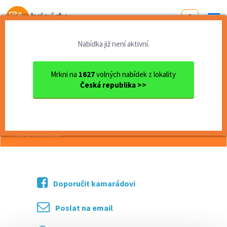
Od první brigády
k práci snů
Nabídka již není aktivní.
Domů
Liberecký kraj
okres Liberec
Frýdlant
Merchandiser - 155kč/hod
Mrkni na
1627
volných nabídek z lokality
Česká republika >>
<< Zpět
Merchandiser - 155kč/hod
více o nabídce >>
Doporučit kamarádovi
Poslat na email