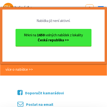
Od první brigády
k práci snů
Nabídka již není aktivní.
Domů
Liberecký kraj
okres Liberec
Frýdlant
Roznos letáků – Frýdlant a...
Mrkni na
1650
volných nabídek z lokality
Česká republika >>
<< Zpět
Roznos letáků – Frýdlant a okolí
(okr. Liberec)
více o nabídce >>
Doporučit kamarádovi
Poslat na email