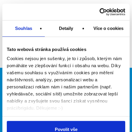
Upozornit na inzerát
Přidat do oblíbených
Souhlas
Detaily
Více o cookies
Zpět
Tato webová stránka používá cookies
Cookies nejsou jen sušenky, je to i způsob, kterým nám
pomáháte ve zlepšování funkcí i obsahu na webu. Díky
vašemu souhlasu s využíváním cookies pro měření
návštěvnosti, analýzy, personalizaci webu a
Brigádníci
Firmy
personalizaci reklam nám i našim partnerům (např.
Články
Vložit inzerát
vyhledávače, sociální sítě) umožníte zobrazovat lepší
Hledané brigády
Ceník
nabídky a zvyšujete svou šanci získat vysněnou
Propagace
práci/brigádu. Děkujeme :-)
O portálu
Naše další projekty
Povolit vše