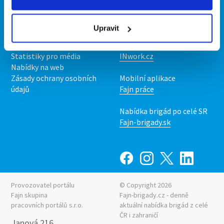
Kontakt
Mobilní aplikace
O nás
Fajn brigády
Upravit
Podmínky
Upravit předvolby cookies
Nabídka práce z celé ČR
Statistiky pro média
INwork.cz
Nabídky na web
Zásady ochrany osobních
Mobilní aplikace
údajů
Fajn práce
Nabídka brigád po celé SR
Fajn-brigady.sk
Provozovatel portálu
© Copyright 2026
Fajn skupina
Fajn-brigady.cz - denně
pracovních portálů s.r.o.
aktuální
nabídka brigád z celé
ČR i zahraničí
Janová 216