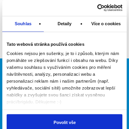
Upozornit na inzerát
Přidat do oblíbených
Souhlas
Detaily
Více o cookies
Zpět
Tato webová stránka používá cookies
Cookies nejsou jen sušenky, je to i způsob, kterým nám
pomáháte ve zlepšování funkcí i obsahu na webu. Díky
vašemu souhlasu s využíváním cookies pro měření
Brigádníci
Firmy
návštěvnosti, analýzy, personalizaci webu a
personalizaci reklam nám i našim partnerům (např.
Články
Vložit inzerát
vyhledávače, sociální sítě) umožníte zobrazovat lepší
Hledané brigády
Ceník
nabídky a zvyšujete svou šanci získat vysněnou
Propagace
práci/brigádu. Děkujeme :-)
O portálu
Naše další projekty
Povolit vše
Kontakt
Mobilní aplikace