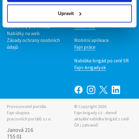
O nás
Fajn brigády
Podmínky
Upravit
Upravit předvolby cookies
Nabídka práce z celé ČR
Statistiky pro média
INwork.cz
Nabídky na web
Zásady ochrany osobních
Mobilní aplikace
údajů
Fajn práce
Nabídka brigád po celé SR
Fajn-brigady.sk
Provozovatel portálu
© Copyright 2026
Fajn skupina
Fajn-brigady.cz - denně
pracovních portálů s.r.o.
aktuální
nabídka brigád z celé
ČR i zahraničí
Janová 216
755 01