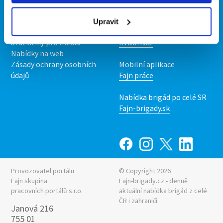
O nás
Fajn brigády
Podmínky
Upravit
Upravit předvolby cookies
Nabídka práce z celé ČR
Statistiky pro média
INwork.cz
Nabídky na web
Zásady ochrany osobních
Mobilní aplikace
údajů
Fajn práce
Nabídka brigád po celé SR
Fajn-brigady.sk
Provozovatel portálu
© Copyright 2026
Fajn skupina
Fajn-brigady.cz - denně
pracovních portálů s.r.o.
aktuální
nabídka brigád z celé
ČR i zahraničí
Janová 216
755 01