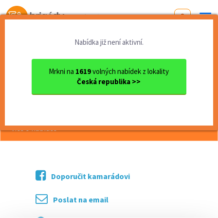
Od první brigády
k práci snů
Nabídka již není aktivní.
Domů
Pardubický kraj
okres Chrudim
Chrudim
ROZNOS LETÁKŮ
Mrkni na
1619
volných nabídek z lokality
Česká republika >>
<< Zpět
ROZNOS LETÁKŮ
více o nabídce >>
Doporučit kamarádovi
Poslat na email