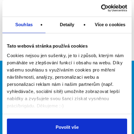
Upozornit na inzerát
Přidat do oblíbených
Souhlas
Detaily
Více o cookies
Zpět
Tato webová stránka používá cookies
Cookies nejsou jen sušenky, je to i způsob, kterým nám
pomáháte ve zlepšování funkcí i obsahu na webu. Díky
vašemu souhlasu s využíváním cookies pro měření
Brigádníci
Firmy
návštěvnosti, analýzy, personalizaci webu a
personalizaci reklam nám i našim partnerům (např.
Články
Vložit inzerát
vyhledávače, sociální sítě) umožníte zobrazovat lepší
Hledané brigády
Ceník
nabídky a zvyšujete svou šanci získat vysněnou
Propagace
práci/brigádu. Děkujeme :-)
O portálu
Naše další projekty
Povolit vše
Kontakt
Mobilní aplikace