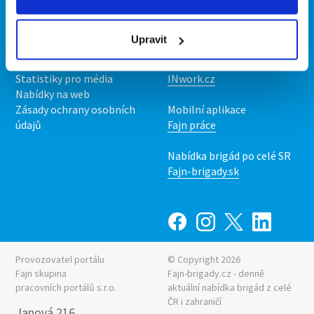
Kontakt
Mobilní aplikace
O nás
Fajn brigády
Upravit
Podmínky
Upravit předvolby cookies
Nabídka práce z celé ČR
Statistiky pro média
INwork.cz
Nabídky na web
Zásady ochrany osobních
Mobilní aplikace
údajů
Fajn práce
Nabídka brigád po celé SR
Fajn-brigady.sk
Provozovatel portálu
© Copyright 2026
Fajn skupina
Fajn-brigady.cz - denně
pracovních portálů s.r.o.
aktuální
nabídka brigád z celé
ČR i zahraničí
Janová 216