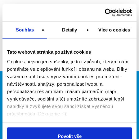
Upozornit na inzerát
Přidat do oblíbených
Souhlas
Detaily
Více o cookies
Zpět
Tato webová stránka používá cookies
Cookies nejsou jen sušenky, je to i způsob, kterým nám
pomáháte ve zlepšování funkcí i obsahu na webu. Díky
vašemu souhlasu s využíváním cookies pro měření
návštěvnosti, analýzy, personalizaci webu a
Brigádníci
Firmy
personalizaci reklam nám i našim partnerům (např.
Články
Vložit inzerát
vyhledávače, sociální sítě) umožníte zobrazovat lepší
Hledané brigády
Ceník
nabídky a zvyšujete svou šanci získat vysněnou
Propagace
práci/brigádu. Děkujeme :-)
O portálu
Naše další projekty
Povolit vše