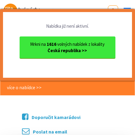
Od první brigády
k práci snů
Nabídka již není aktivní.
Domů
Pardubický kraj
okres Ústí nad Orlicí
Česká Třebová
strážný/á stavby Česká Třeb...
Mrkni na
1616
volných nabídek z lokality
Česká republika >>
<< Zpět
strážný/á stavby Česká Třebová -
brigáda dpp-noční směny
více o nabídce >>
Doporučit kamarádovi
Poslat na email