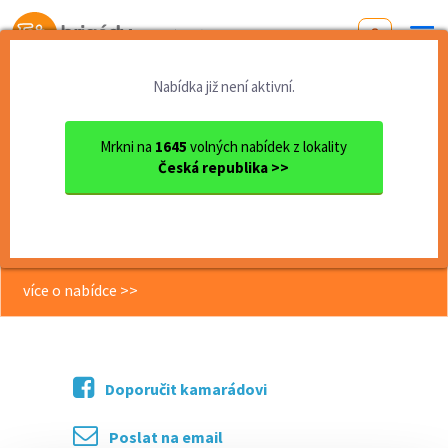
Od první brigády
k práci snů
Nabídka již není aktivní.
Domů
Jihomoravský kraj
okres Brno
Brno
balení hraček | lehká práce...
Mrkni na
1645
volných nabídek z lokality
Česká republika >>
<< Zpět
balení hraček | lehká práce na léto |
30 000 Kč/měsíc
více o nabídce >>
Doporučit kamarádovi
Poslat na email