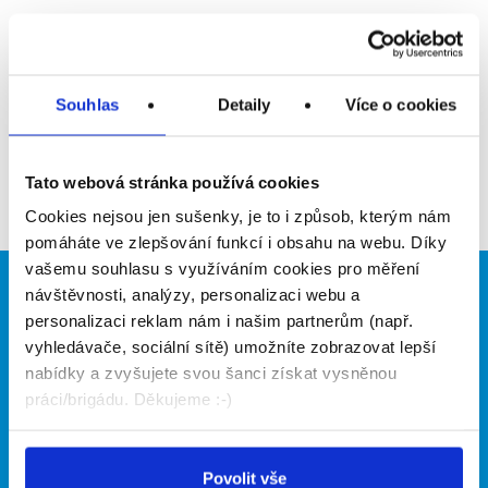
Upozornit na inzerát
Přidat do oblíbených
Souhlas
Detaily
Více o cookies
Zpět
Tato webová stránka používá cookies
Cookies nejsou jen sušenky, je to i způsob, kterým nám
pomáháte ve zlepšování funkcí i obsahu na webu. Díky
vašemu souhlasu s využíváním cookies pro měření
návštěvnosti, analýzy, personalizaci webu a
Brigádníci
Firmy
personalizaci reklam nám i našim partnerům (např.
Články
Vložit inzerát
vyhledávače, sociální sítě) umožníte zobrazovat lepší
Hledané brigády
Ceník
nabídky a zvyšujete svou šanci získat vysněnou
Propagace
práci/brigádu. Děkujeme :-)
O portálu
Naše další projekty
Povolit vše