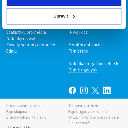
Kontakt
Mobilní aplikace
O nás
Fajn brigády
Upravit
Podmínky
Upravit předvolby cookies
Nabídka práce z celé ČR
Statistiky pro média
INwork.cz
Nabídky na web
Zásady ochrany osobních
Mobilní aplikace
údajů
Fajn práce
Nabídka brigád po celé SR
Fajn-brigady.sk
Provozovatel portálu
© Copyright 2026
Fajn skupina
Fajn-brigady.cz - denně
pracovních portálů s.r.o.
aktuální
nabídka brigád z celé
ČR i zahraničí
Janová 216