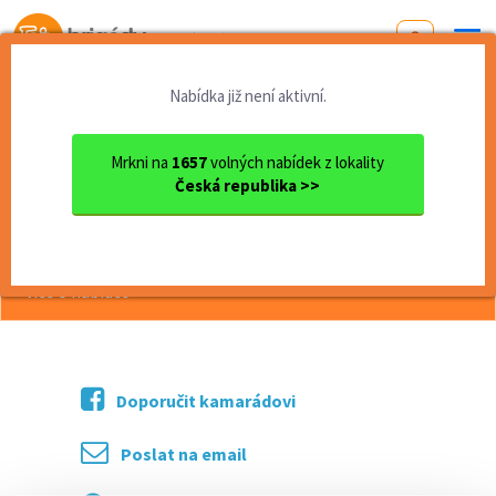
Od první brigády
k práci snů
Nabídka již není aktivní.
Domů
Jihomoravský kraj
okres Brno
Brno
Kurýr Foodora
Mrkni na
1657
volných nabídek z lokality
Česká republika >>
<< Zpět
Kurýr Foodora
více o nabídce >>
Doporučit kamarádovi
Poslat na email