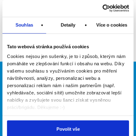
Upozornit na inzerát
Přidat do oblíbených
Souhlas
Detaily
Více o cookies
Zpět
Tato webová stránka používá cookies
Cookies nejsou jen sušenky, je to i způsob, kterým nám
pomáháte ve zlepšování funkcí i obsahu na webu. Díky
vašemu souhlasu s využíváním cookies pro měření
Brigádníci
Firmy
návštěvnosti, analýzy, personalizaci webu a
personalizaci reklam nám i našim partnerům (např.
Články
Vložit inzerát
vyhledávače, sociální sítě) umožníte zobrazovat lepší
Hledané brigády
Ceník
nabídky a zvyšujete svou šanci získat vysněnou
Propagace
práci/brigádu. Děkujeme :-)
O portálu
Naše další projekty
Povolit vše
Kontakt
Mobilní aplikace