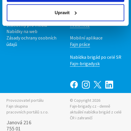
O nás
Fajn brigády
Podmínky
Upravit
Upravit předvolby cookies
Nabídka práce z celé ČR
Statistiky pro média
INwork.cz
Nabídky na web
Zásady ochrany osobních
Mobilní aplikace
údajů
Fajn práce
Nabídka brigád po celé SR
Fajn-brigady.sk
Provozovatel portálu
© Copyright 2026
Fajn skupina
Fajn-brigady.cz - denně
pracovních portálů s.r.o.
aktuální
nabídka brigád z celé
ČR i zahraničí
Janová 216
755 01