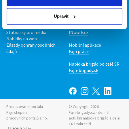
Kontakt
Mobilní aplikace
O nás
Fajn brigády
Upravit
Podmínky
Upravit předvolby cookies
Nabídka práce z celé ČR
Statistiky pro média
INwork.cz
Nabídky na web
Zásady ochrany osobních
Mobilní aplikace
údajů
Fajn práce
Nabídka brigád po celé SR
Fajn-brigady.sk
Provozovatel portálu
© Copyright 2026
Fajn skupina
Fajn-brigady.cz - denně
pracovních portálů s.r.o.
aktuální
nabídka brigád z celé
ČR i zahraničí
Janová 216