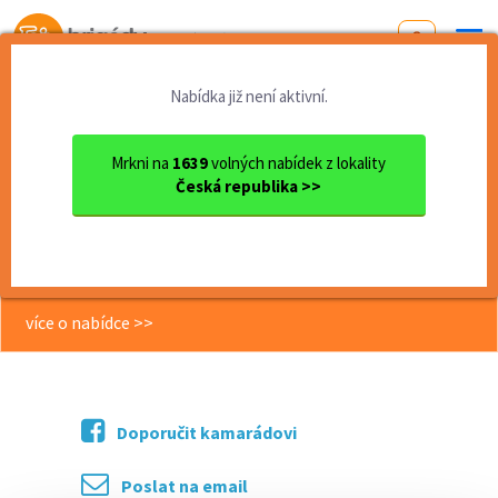
Od první brigády
k práci snů
Nabídka již není aktivní.
Domů
Jihomoravský kraj
okres Brno
Brno
Operátor výroby BRNO SLATIN...
Mrkni na
1639
volných nabídek z lokality
Česká republika >>
<< Zpět
Operátor výroby BRNO SLATINA
(A13690)
více o nabídce >>
Doporučit kamarádovi
Poslat na email