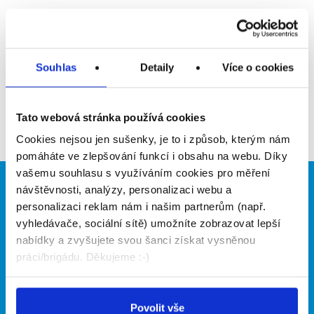
Upozornit na inzerát
Přidat do oblíbených
Souhlas
Detaily
Více o cookies
Zpět
Tato webová stránka používá cookies
Cookies nejsou jen sušenky, je to i způsob, kterým nám
pomáháte ve zlepšování funkcí i obsahu na webu. Díky
vašemu souhlasu s využíváním cookies pro měření
návštěvnosti, analýzy, personalizaci webu a
Brigádníci
Firmy
personalizaci reklam nám i našim partnerům (např.
Články
Vložit inzerát
vyhledávače, sociální sítě) umožníte zobrazovat lepší
Hledané brigády
Ceník
nabídky a zvyšujete svou šanci získat vysněnou
Propagace
práci/brigádu. Děkujeme :-)
O portálu
Naše další projekty
Povolit vše