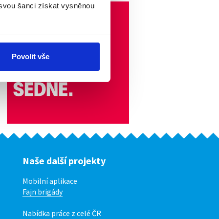
 svou šanci získat vysněnou
Povolit vše
Naše další projekty
Mobilní aplikace
Fajn brigády
Nabídka práce z celé ČR