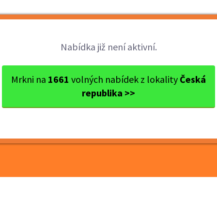
Brigády
Práce
Brigádníci
Firmy
Nabídka již není aktivní.
res Brno
Brno
Chceš brigádu, kde si směny...
Mrkni na
1661
volných nabídek z lokality
Česká
republika >>
de si směny volíš
na letiště!