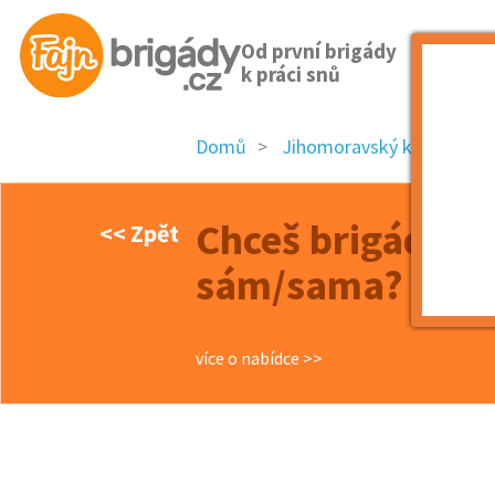
Od první brigády
k práci snů
Domů
Jihomoravský kraj
ok
Chceš brigádu, k
<< Zpět
sám/sama? Pojď 
více o nabídce >>