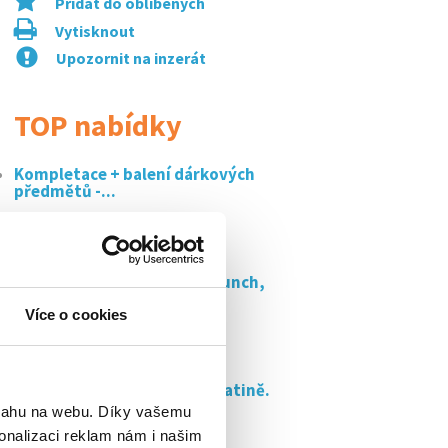
Přidat do oblíbených
Vytisknout
Upozornit na inzerát
TOP nabídky
Kompletace + balení dárkových
předmětů -...
Flexibilní brigáda v brně na
letišti! ️...
Obsluha kavárny, la vida brunch,
brno
Více o cookies
Obsluha lisu v mcdonald's
rohlenka
Pohodová kompletace ve slatině.
možnost...
bsahu na webu. Díky vašemu
onalizaci reklam nám i našim