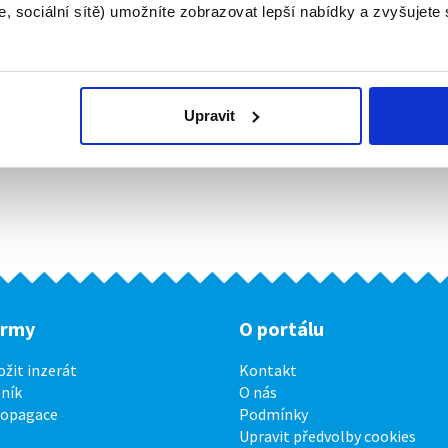
, sociální sítě) umožníte zobrazovat lepší nabídky a zvyšujete
Upravit
irmy
O portálu
ožit inzerát
Kontakt
ník
O nás
ropagace
Podmínky
Upravit předvolby cookies