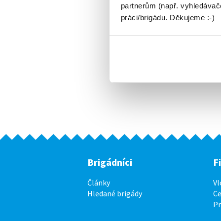
partnerům (např. vyhledávače
práci/brigádu. Děkujeme :-)
Brigádníci
F
Články
Vl
Hledané brigády
Ce
P