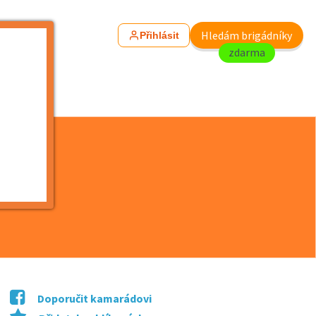
Hledám brigádníky
Přihlásit
zdarma
Doporučit kamarádovi