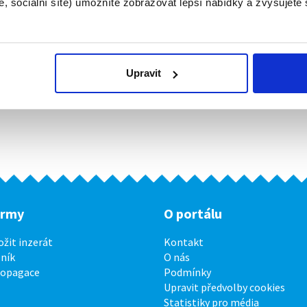
, sociální sítě) umožníte zobrazovat lepší nabídky a zvyšujete
Upravit
irmy
O portálu
ožit inzerát
Kontakt
ník
O nás
ropagace
Podmínky
Upravit předvolby cookies
Statistiky pro média