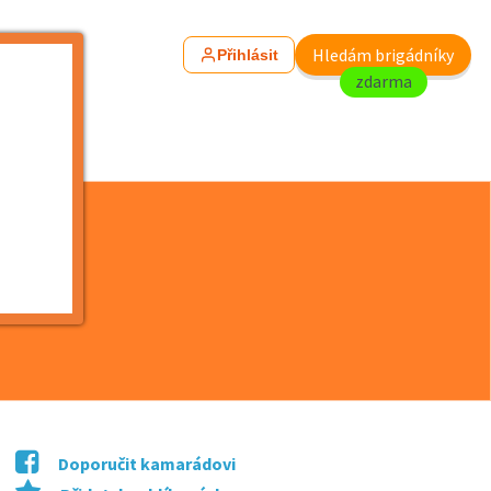
Hledám brigádníky
Přihlásit
zdarma
Doporučit kamarádovi