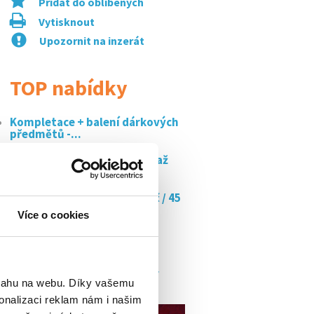
Přidat do oblíbených
Vytisknout
Upozornit na inzerát
TOP nabídky
Kompletace + balení dárkových
předmětů -...
Skvělá brigáda - hosteska - až
200,- kč...
Doučujte s námi až za 350 kč / 45
min
Více o cookies
Flexibilní brigáda v brně na
letišti! ️...
Junior hospitality manager
bsahu na webu. Díky vašemu
onalizaci reklam nám i našim