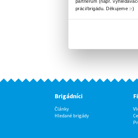
partnerům (např. vyhledávače
práci/brigádu. Děkujeme :-)
Brigádníci
F
Články
Vl
Hledané brigády
Ce
P