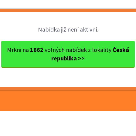
Brigády
Práce
Brigádníci
Firmy
Nabídka již není aktivní.
res Brno
Brno
Super letní brigáda ve výro...
Mrkni na
1662
volných nabídek z lokality
Česká
republika >>
áda ve výrobě se
ami a dostatkem volna!