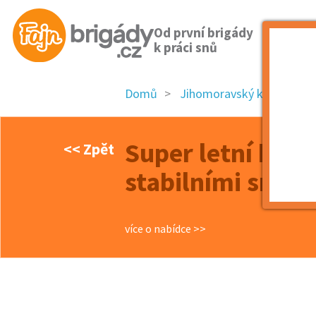
Od první brigády
k práci snů
Domů
Jihomoravský kraj
ok
Super letní brig
<< Zpět
stabilními směn
více o nabídce >>