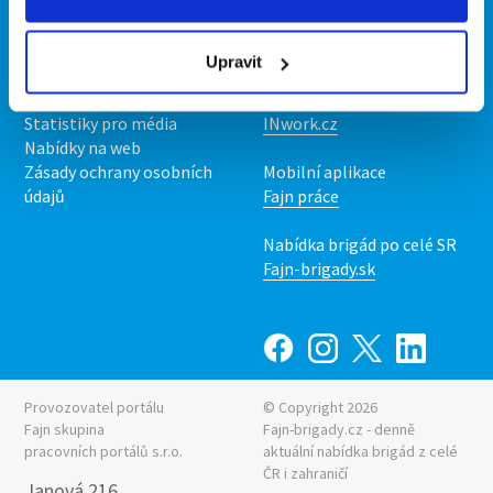
Kontakt
Mobilní aplikace
O nás
Fajn brigády
Upravit
Podmínky
Upravit předvolby cookies
Nabídka práce z celé ČR
Statistiky pro média
INwork.cz
Nabídky na web
Zásady ochrany osobních
Mobilní aplikace
údajů
Fajn práce
Nabídka brigád po celé SR
Fajn-brigady.sk
Provozovatel portálu
© Copyright 2026
Fajn skupina
Fajn-brigady.cz - denně
pracovních portálů s.r.o.
aktuální
nabídka brigád z celé
ČR i zahraničí
Janová 216