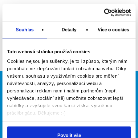
Upozornit na inzerát
Přidat do oblíbených
Souhlas
Detaily
Více o cookies
Zpět
Tato webová stránka používá cookies
Cookies nejsou jen sušenky, je to i způsob, kterým nám
pomáháte ve zlepšování funkcí i obsahu na webu. Díky
vašemu souhlasu s využíváním cookies pro měření
návštěvnosti, analýzy, personalizaci webu a
Brigádníci
Firmy
personalizaci reklam nám i našim partnerům (např.
Články
Vložit inzerát
vyhledávače, sociální sítě) umožníte zobrazovat lepší
Hledané brigády
Ceník
nabídky a zvyšujete svou šanci získat vysněnou
Propagace
práci/brigádu. Děkujeme :-)
O portálu
Naše další projekty
Povolit vše