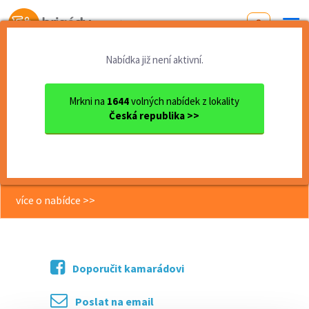
Od první brigády
k práci snů
Nabídka již není aktivní.
Domů
Jihomoravský kraj
okres Blansko
Blansko
Jednoduchá montáž kabelovýc...
Mrkni na
1644
volných nabídek z lokality
Česká republika >>
<< Zpět
Jednoduchá montáž kabelových
svazků / DENNÍ SMĚNA/ HPP i DPČ
více o nabídce >>
Doporučit kamarádovi
Poslat na email