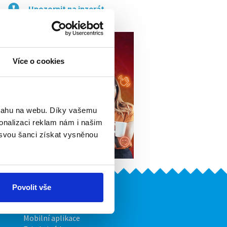
Upozornit na inzerát
Více o cookies
bsahu na webu. Díky vašemu
onalizaci reklam nám i našim
 svou šanci získat vysněnou
Povolit vše
Naše další projekty
Mobilní aplikace