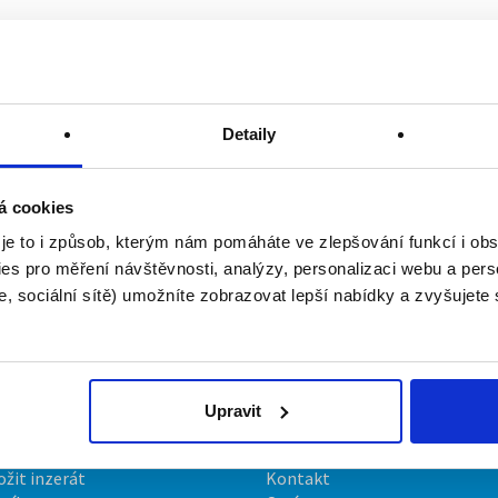
Detaily
á cookies
 je to i způsob, kterým nám pomáháte ve zlepšování funkcí i o
es pro měření návštěvnosti, analýzy, personalizaci webu a pers
, sociální sítě) umožníte zobrazovat lepší nabídky a zvyšujete
Upravit
irmy
O portálu
ožit inzerát
Kontakt