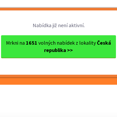
Brigády
Práce
Brigádníci
Firmy
Nabídka již není aktivní.
okres Nový Jičín
Bílovec
Zedník-kameník-stavební dělník
Mrkni na
1651
volných nabídek z lokality
Česká
republika >>
stavební dělník