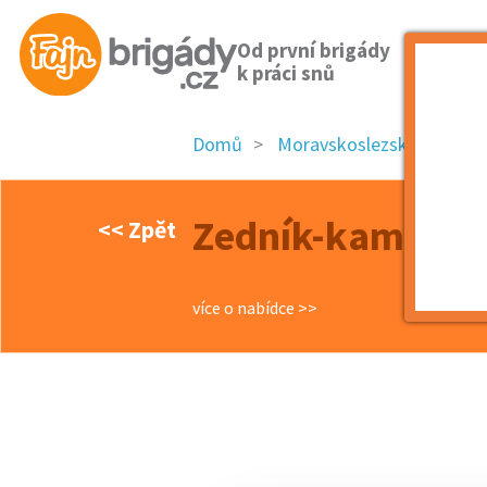
Od první brigády
k práci snů
Domů
Moravskoslezský kraj
Zedník-kameník-
<< Zpět
více o nabídce >>