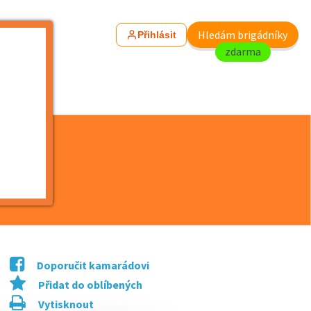
Hledám brigádníky
Přihlásit
zdarma
Doporučit kamarádovi
Přidat do oblíbených
Vytisknout