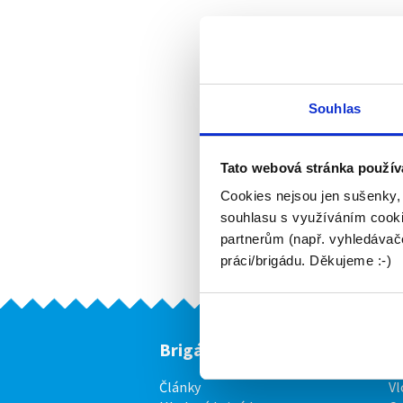
Souhlas
Tato webová stránka použív
Cookies nejsou jen sušenky,
souhlasu s využíváním cooki
partnerům (např. vyhledávače
práci/brigádu. Děkujeme :-)
Brigádníci
F
Články
Vl