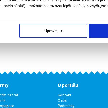
, sociální sítě) umožníte zobrazovat lepší nabídky a zvyšujete
Upravit
irmy
O portálu
ožit inzerát
Kontakt
ník
O nás
ropagace
Podmínky