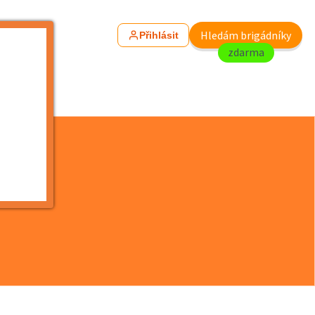
Hledám brigádníky
Přihlásit
zdarma