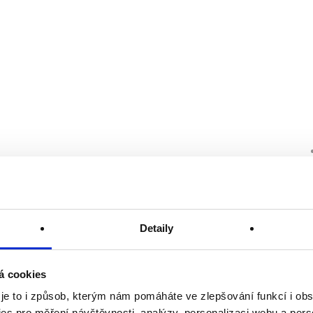
Detaily
á cookies
 je to i způsob, kterým nám pomáháte ve zlepšování funkcí i o
es pro měření návštěvnosti, analýzy, personalizaci webu a pers