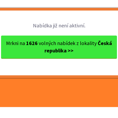
Brigády
Práce
Brigádníci
Firmy
Nabídka již není aktivní.
s Benešov
Benešov
Pracovník ostrahy – Penny M...
Mrkni na
1626
volných nabídek z lokality
Česká
republika >>
hy – Penny Market
od 150 Kč/hod | nástup