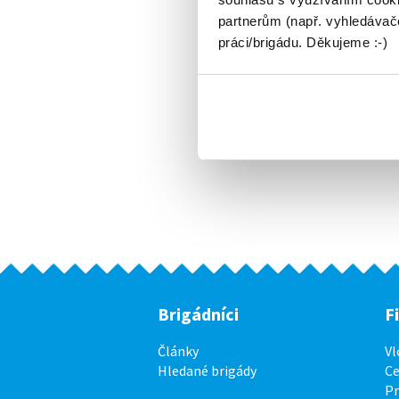
partnerům (např. vyhledávače
práci/brigádu. Děkujeme :-)
Brigádníci
F
Články
Vl
Hledané brigády
Ce
P