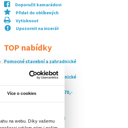
Doporučit kamarádovi
Přidat do oblíbených
Vytisknout
Upozornit na inzerát
TOP nabídky
Pomocné stavební a zahradnické
práce
Pomocné stavební a zahradnické
práce
Brigáda u zemana - votice 170,-
Více o cookies
kč/h
Doplňování zboží - vlašim
Uklízeč/uklízečka týnec nad
bsahu na webu. Díky vašemu
sázavou
onalizaci reklam nám i našim