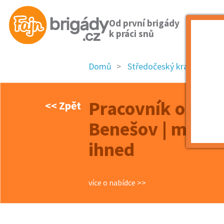
Od první brigády
k práci snů
Domů
Středočeský kraj
okre
Pracovník ostra
<< Zpět
Benešov | mzda 
ihned
více o nabídce >>