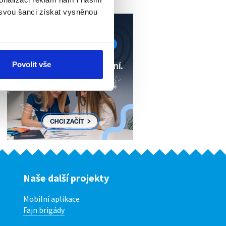
 svou šanci získat vysněnou
Povolit vše
Naše další projekty
Mobilní aplikace
Fajn brigády