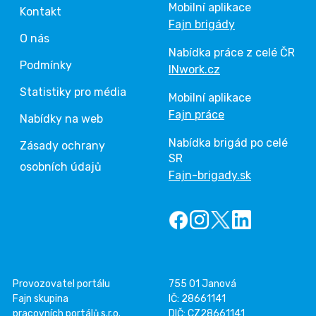
Mobilní aplikace
Kontakt
Fajn brigády
O nás
Nabídka práce z celé ČR
Podmínky
INwork.cz
Statistiky pro média
Mobilní aplikace
Fajn práce
Nabídky na web
Nabídka brigád po celé
Zásady ochrany
SR
osobních údajů
Fajn-brigady.sk
Provozovatel portálu
755 01 Janová
Fajn skupina
IČ: 28661141
pracovních portálů s.r.o.
DIČ: CZ28661141