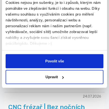
DOBEST s.r.o.
Cookies nejsou jen sušenky, je to i způsob, kterým nám
pomáháte ve zlepšování funkcí i obsahu na webu. Díky
vašemu souhlasu s využíváním cookies pro měření
návštěvnosti, analýzy, personalizaci webu a
personalizaci reklam nám i našim partnerům (např.
23.07.2026
vyhledávače, sociální sítě) umožníte zobrazovat lepší
Koordinátor výroby |
nabídky a zvyšujete svou šanci získat vysněnou
potravinářství | 60 000 Kč
práci/brigádu. Děkujeme :-)
Máte zkušenosti s plánováním a řízením výroby?
P...
Celá ČR
Povolit vše
Grafton Recruitment s.r.o.
Upravit
24.07.2026
CNC frézař | Bez nočních