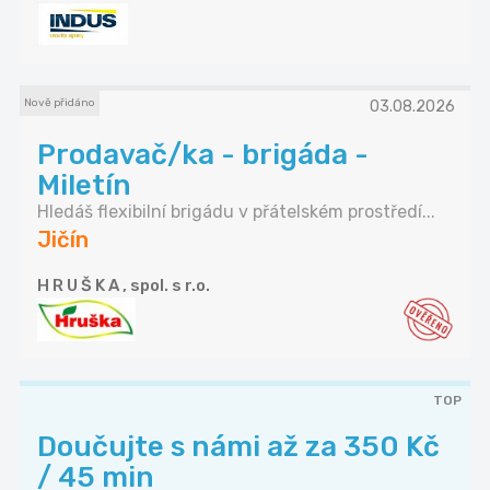
Nově přidáno
03.08.2026
Prodavač/ka - brigáda -
Miletín
Hledáš flexibilní brigádu v přátelském prostředí...
Jičín
H R U Š K A , spol. s r.o.
TOP
Doučujte s námi až za 350 Kč
/ 45 min