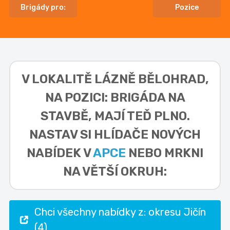
Brigády pro:
Pozice
V LOKALITĚ
LÁZNĚ BĚLOHRAD,
NA POZICI: BRIGÁDA NA
STAVBĚ,
MAJÍ TEĎ PLNO.
NASTAV SI HLÍDAČE NOVÝCH
NABÍDEK V
APCE
NEBO MRKNI
NA VĚTŠÍ OKRUH:
Chci všechny nabídky z: okresu Jičín
(4)