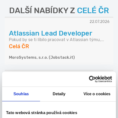
DALŠÍ NABÍDKY Z
CELÉ ČR
22.07.2026
Atlassian Lead Developer
Pokud by se ti líbilo pracovat v Atlassian týmu,...
Celá ČR
MoroSystems, s.r.o. (Jobstack.it)
22.07.2026
Online Lektor/ka,
doučovatel/ka-m, čj
Souhlas
Detaily
Více o cookies
O nás: Nabízíme individuální doučování pro každ...
Celá ČR
Tato webová stránka používá cookies