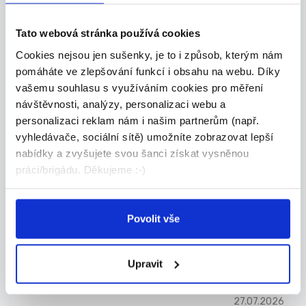
Přidejte se k Allianz, největší pojišťovně na sv...
Celá ČR
Tato webová stránka používá cookies
Cookies nejsou jen sušenky, je to i způsob, kterým nám
Jan Koudelka
pomáháte ve zlepšování funkcí i obsahu na webu. Díky
vašemu souhlasu s využíváním cookies pro měření
návštěvnosti, analýzy, personalizaci webu a
DOPORUČUJEME
personalizaci reklam nám i našim partnerům (např.
Obchodní zástupce pro
vyhledávače, sociální sítě) umožníte zobrazovat lepší
nemovitostní projekty
nabídky a zvyšujete svou šanci získat vysněnou
Hledáme zkušeného obchodníka, který posílí náš
práci/brigádu. Děkujeme :-)
t...
Celá ČR
Povolit vše
Valora Properity s.r.o.
Upravit
27.07.2026