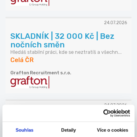
24.07.2026
SKLADNÍK | 32 000 Kč | Bez
nočních směn
Hledáš stabilní práci, kde se neztratíš a všechn...
Celá ČR
Grafton Recruitment s.r.o.
24.07.2026
Manažer obchodního týmu
Allianz | Náborový příspěvek
Souhlas
Detaily
Více o cookies
...