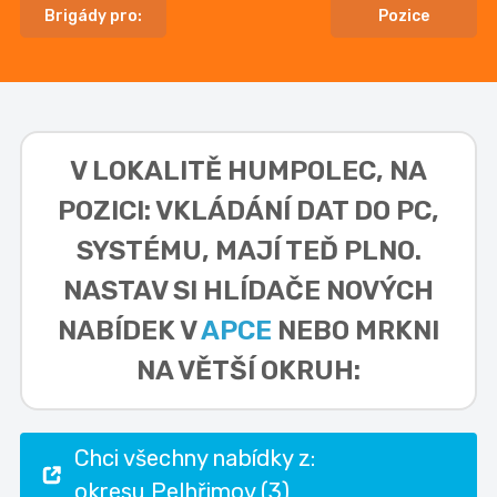
Brigády pro:
Pozice
V LOKALITĚ
HUMPOLEC, NA
POZICI: VKLÁDÁNÍ DAT DO PC,
SYSTÉMU,
MAJÍ TEĎ PLNO.
NASTAV SI HLÍDAČE NOVÝCH
NABÍDEK V
APCE
NEBO MRKNI
NA VĚTŠÍ OKRUH:
Chci všechny nabídky z:
okresu Pelhřimov (3)