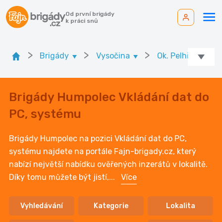
Od první brigády
k práci snů
>
>
>
Brigády
Vysočina
Ok. Pelhřimov
Brigády Humpolec Vkládání dat do
PC, systému
Brigády Humpolec na pozici Vkládání dat do PC,
systému najdete na portále Fajn-brigady.cz, který
nabízí největší nabídku ověřených inzerátů v lokalitě.
Díky tomu můžete být jistí,
...
Více
Vyhledávání
Kategorie
Lokalita