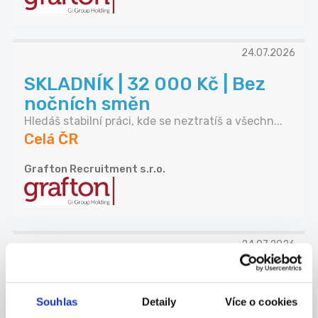
24.07.2026
SKLADNÍK | 32 000 Kč | Bez
nočních směn
Hledáš stabilní práci, kde se neztratíš a všechn...
Celá ČR
Grafton Recruitment s.r.o.
24.07.2026
Manažer obchodního týmu
Allianz | Náborový příspěvek
Souhlas
Detaily
Více o cookies
...