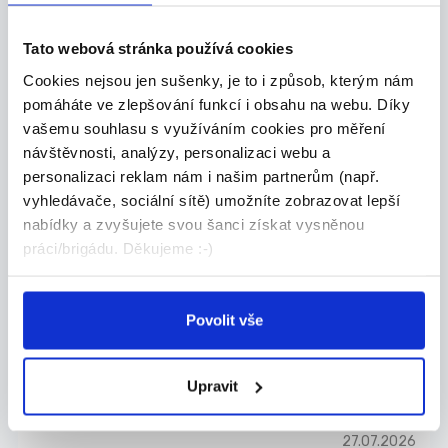
Přidejte se k Allianz, největší pojišťovně na sv...
Celá ČR
Tato webová stránka používá cookies
Cookies nejsou jen sušenky, je to i způsob, kterým nám
Jan Koudelka
pomáháte ve zlepšování funkcí i obsahu na webu. Díky
vašemu souhlasu s využíváním cookies pro měření
návštěvnosti, analýzy, personalizaci webu a
DOPORUČUJEME
personalizaci reklam nám i našim partnerům (např.
Obchodní zástupce pro
vyhledávače, sociální sítě) umožníte zobrazovat lepší
nemovitostní projekty
nabídky a zvyšujete svou šanci získat vysněnou
Hledáme zkušeného obchodníka, který posílí náš
práci/brigádu. Děkujeme :-)
t...
Celá ČR
Povolit vše
Valora Properity s.r.o.
Upravit
27.07.2026