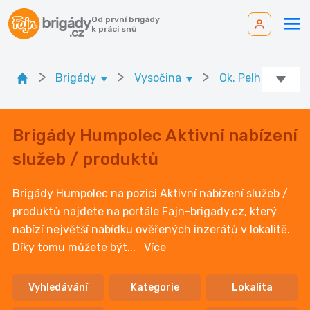
Od první brigády
k práci snů
>
>
>
Brigády
Vysočina
Ok. Pelhřimov
Brigády Humpolec Aktivní nabízení
služeb / produktů
Brigády Humpolec na pozici Aktivní nabízení služeb /
produktů najdete na portále Fajn-brigady.cz, který
nabízí největší nabídku ověřených inzerátů v lokalitě.
Díky tomu můžete být
...
Více
Vyhledávání
Kategorie
Lokalita