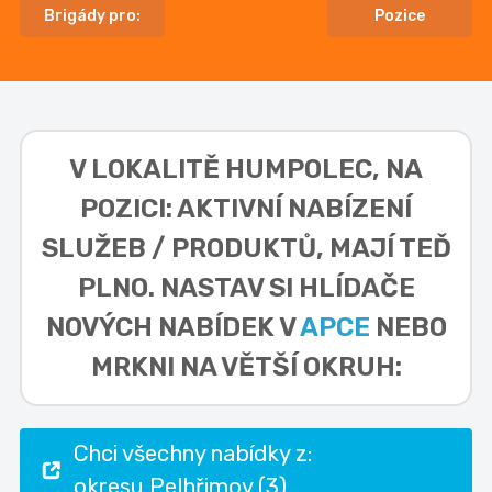
Brigády pro:
Pozice
V LOKALITĚ
HUMPOLEC, NA
POZICI: AKTIVNÍ NABÍZENÍ
SLUŽEB / PRODUKTŮ,
MAJÍ TEĎ
PLNO. NASTAV SI HLÍDAČE
NOVÝCH NABÍDEK V
APCE
NEBO
MRKNI NA VĚTŠÍ OKRUH:
Chci všechny nabídky z:
okresu Pelhřimov (3)