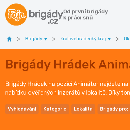
Od první brigády
k práci snů
>
>
>
Brigády
Královéhradecký kraj
Ok
Brigády Hrádek Anim
Brigády Hrádek na pozici Animátor najdete na p
nabídku ověřených inzerátů v lokalitě. Díky tom
Vyhledávání
Kategorie
Lokalita
Brigády pro: