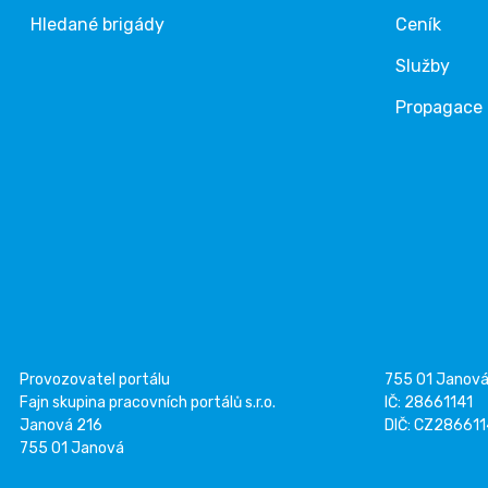
Hledané brigády
Ceník
Služby
Propagace
Provozovatel portálu
755 01 Janov
Fajn skupina pracovních portálů s.r.o.
IČ: 28661141
Janová 216
DIČ: CZ28661
755 01 Janová