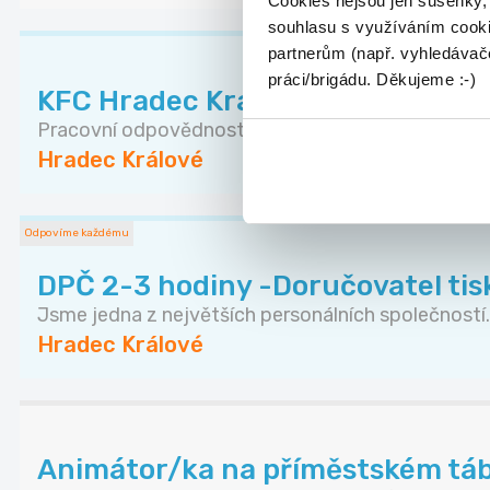
Cookies nejsou jen sušenky,
souhlasu s využíváním cooki
partnerům (např. vyhledávače
práci/brigádu. Děkujeme :-)
KFC Hradec Králové Aupark hledá 
Pracovní odpovědnosti - Příprava našich skvělých.
Hradec Králové
Odpovíme každému
DPČ 2-3 hodiny -Doručovatel tisk
Jsme jedna z největších personálních společností..
Hradec Králové
Animátor/ka na příměstském táb