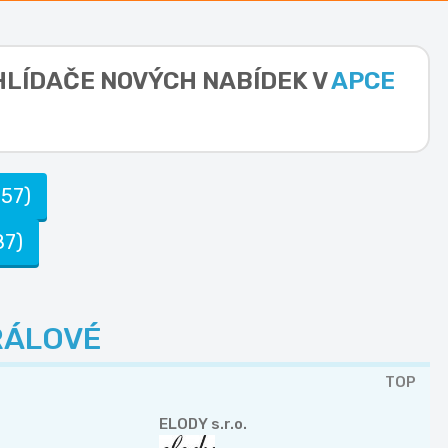
 HLÍDAČE NOVÝCH NABÍDEK V
APCE
(57)
87)
RÁLOVÉ
TOP
ELODY s.r.o.