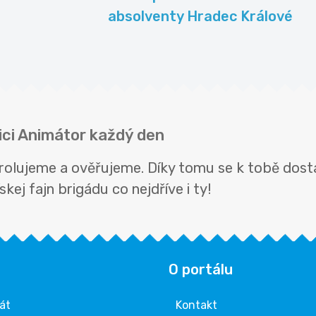
absolventy Hradec Králové
ici Animátor každý den
rolujeme a ověřujeme. Díky tomu se k tobě dost
kej fajn brigádu co nejdříve i ty!
O portálu
rát
Kontakt