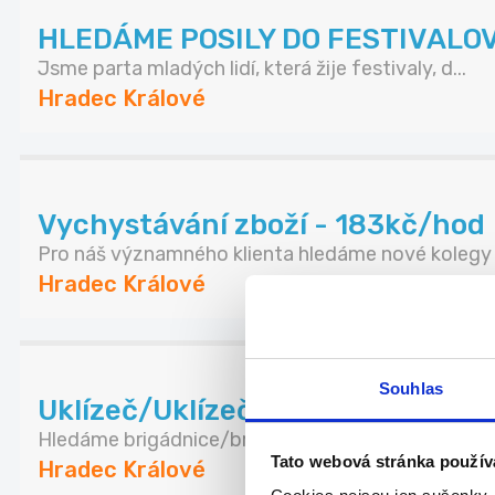
HLEDÁME POSILY DO FESTIVALO
Jsme parta mladých lidí, která žije festivaly, d...
Hradec Králové
Vychystávání zboží - 183kč/hod
Pro náš významného klienta hledáme nové kolegy n
Hradec Králové
Souhlas
Uklízeč/Uklízečka Hradec Králov
Hledáme brigádnice/brigádníky na dlouhodobou sp
Tato webová stránka použív
Hradec Králové