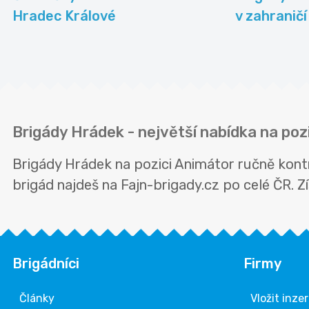
Hradec Králové
v zahraničí
Brigády Hrádek - největší nabídka na poz
Brigády Hrádek na pozici Animátor ručně kont
brigád najdeš na Fajn-brigady.cz po celé ČR. Zís
Brigádníci
Firmy
Články
Vložit inze