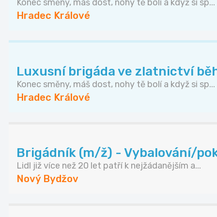
Konec směny, máš dost, nohy tě bolí a když si sp...
Hradec Králové
Luxusní brigáda ve zlatnictví bě
Konec směny, máš dost, nohy tě bolí a když si sp...
Hradec Králové
Brigádník (m/ž) - Vybalování/pok
Lidl již více než 20 let patří k nejžádanějším a...
Nový Bydžov