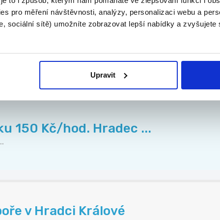
 je to i způsob, kterým nám pomáháte ve zlepšování funkcí i o
es pro měření návštěvnosti, analýzy, personalizaci webu a pers
, sociální sítě) umožníte zobrazovat lepší nabídky a zvyšujete
nové posily na dlouho...
..
Upravit
u 150 Kč/hod. Hradec ...
.
oře v Hradci Králové