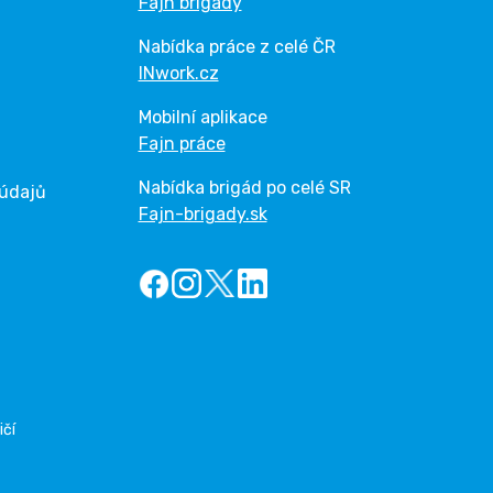
Fajn brigády
Nabídka práce z celé ČR
INwork.cz
Mobilní aplikace
Fajn práce
Nabídka brigád po celé SR
 údajů
Fajn-brigady.sk
ičí