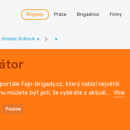
Brigády
Práce
Brigádníci
Firmy
>
. Hradec Králové
átor
ortále Fajn-brigady.cz, který nabízí největší
u můžete být jistí, že vybíráte z aktuál
...
Více
Pozice