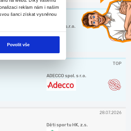
bsahu na webu. Díky vašemu
onalizaci reklam nám i našim
TOP
 svou šanci získat vysněnou
AmRest s.r.o.
Povolit vše
TOP
ADECCO spol. s r.o.
28.07.2026
Děti sportu HK, z.s.