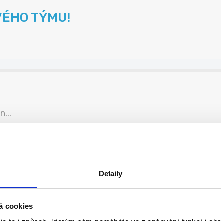
VÉHO TÝMU!
...
Detaily
é
o...
á cookies