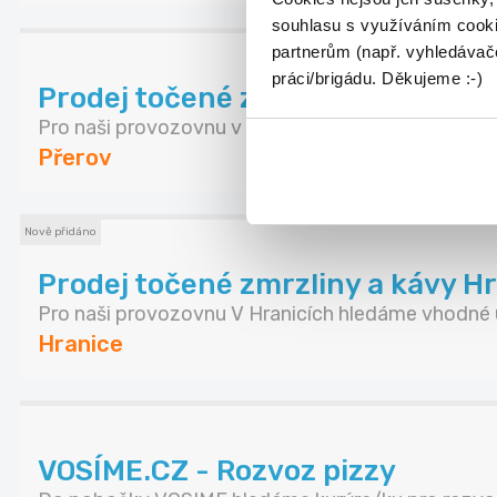
souhlasu s využíváním cooki
partnerům (např. vyhledávače
práci/brigádu. Děkujeme :-)
Prodej točené zmrzliny Přerov 1
Pro naši provozovnu v Přerově hledáme vhodné uc
Přerov
Nově přidáno
Prodej točené zmrzliny a kávy H
Pro naši provozovnu V Hranicích hledáme vhodné u
Hranice
VOSÍME.CZ - Rozvoz pizzy