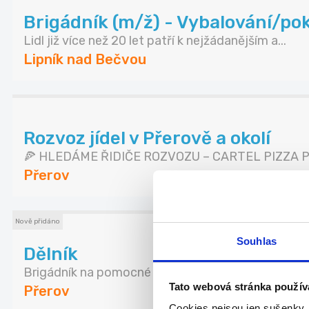
Brigádník (m/ž) - Vybalování/pok
Lidl již více než 20 let patří k nejžádanějším a...
Lipník nad Bečvou
Rozvoz jídel v Přerově a okolí
🍕 HLEDÁME ŘIDIČE ROZVOZU – CARTEL PIZZA PŘ
Přerov
Nově přidáno
Souhlas
Dělník
Brigádník na pomocné stavební práce – Přerov (PR
Tato webová stránka použív
Přerov
Cookies nejsou jen sušenky,