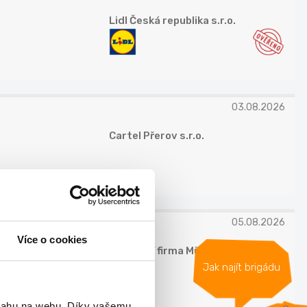
Lidl Česká republika s.r.o.
03.08.2026
Cartel Přerov s.r.o.
05.08.2026
Více o cookies
Stavební firma Müller, s.r.o.
Jak najít brigádu
bsahu na webu. Díky vašemu