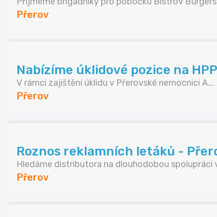
Přijmeme brigádníky pro pobočku Bistrov Burgers .
Přerov
Nabízíme úklidové pozice na HP
V rámci zajištění úklidu v Přerovské nemocnici A...
Přerov
Roznos reklamních letáků - Přer
Hledáme distributora na dlouhodobou spolupráci v.
Přerov