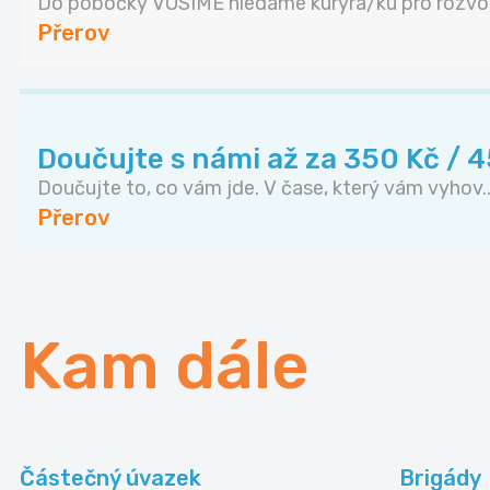
Do pobočky VOSIME hledáme kurýra/ku pro rozvoz
Přerov
Doučujte s námi až za 350 Kč / 
Doučujte to, co vám jde. V čase, který vám vyhov..
Přerov
Kam dále
Částečný úvazek
Brigády