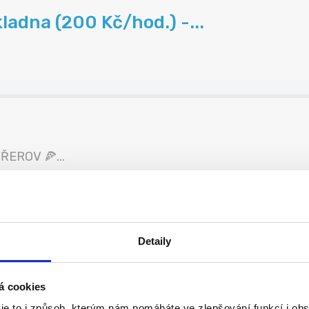
ladna (200 Kč/hod.) -...
EROV 🍕...
Detaily
...
á cookies
 je to i způsob, kterým nám pomáháte ve zlepšování funkcí i o