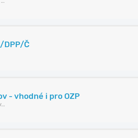
..
P/DPP/Č
ov - vhodné i pro OZP
..