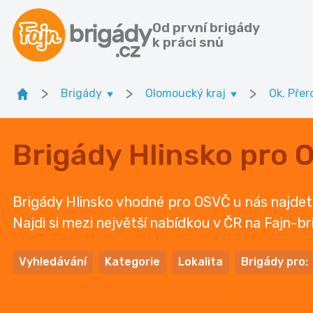
Od první brigády
k práci snů
>
>
>
Brigády
Olomoucký kraj
Ok. Přer
Brigády Hlinsko pro 
Brigády Hlinsko vhodné pro OSVČ u nás najdete p
Najdi si mezi největší nabídkou v ČR na Fajn-br
Vyhledávání
Kategorie
Lokalita
Brigády pro: