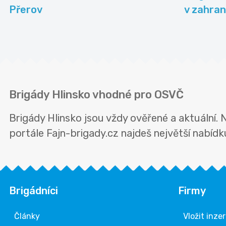
Přerov
v zahran
Brigády Hlinsko vhodné pro OSVČ
Brigády Hlinsko jsou vždy ověřené a aktuální. 
portále Fajn-brigady.cz najdeš největší nabídk
Brigádníci
Firmy
Články
Vložit inze