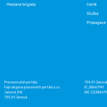
Hledané brigády
Ceník
Služby
Propagace
Provozovatel portálu
755 01 Janov
Fajn skupina pracovních portálů s.r.o.
IČ: 28661141
Janová 216
DIČ: CZ28661
755 01 Janová