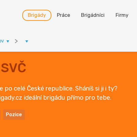
Brigády
Práce
Brigádníci
Firmy
>
ov
OSVČ
o celé České republice. Sháníš si ji i ty?
igady.cz ideální brigádu přímo pro tebe.
Pozice