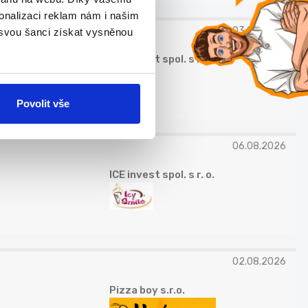
onalizaci reklam nám i našim
03.08.2026
 svou šanci získat vysněnou
ICE invest spol. s r. o.
Povolit vše
06.08.2026
ICE invest spol. s r. o.
02.08.2026
Pizza boy s.r.o.