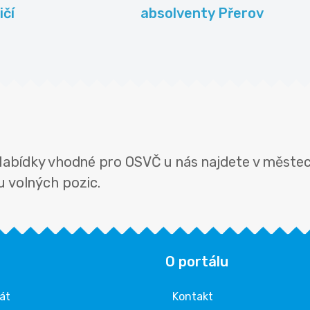
ičí
absolventy Přerov
Nabídky vhodné pro OSVČ u nás najdete v městech 
u volných pozic.
O portálu
rát
Kontakt