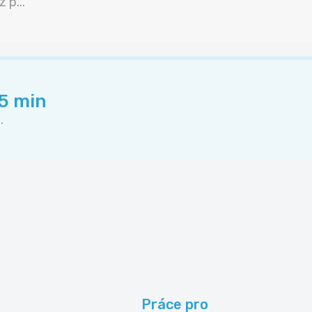
 p...
45 min
.
Práce pro