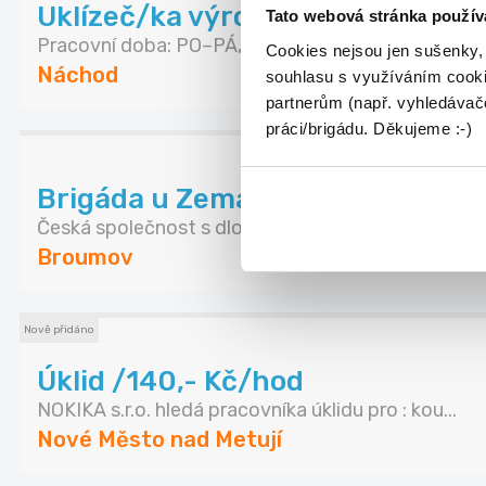
Uklízeč/ka výrobních prostor
Tato webová stránka použív
Pracovní doba: PO–PÁ, 16:00–20:00 nebo 15:00 - 1.
Cookies nejsou jen sušenky,
Náchod
souhlasu s využíváním cooki
partnerům (např. vyhledávače
práci/brigádu. Děkujeme :-)
Brigáda u Zemana - Broumov (15
Česká společnost s dlouholetou tradicí Zeman mas
Broumov
Nově přidáno
Úklid /140,- Kč/hod
NOKIKA s.r.o. hledá pracovníka úklidu pro : kou...
Nové Město nad Metují