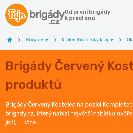
Od první brigády
k práci snů
>
>
>
Brigády
Královéhradecký kraj
Ok
Brigády Červený Kos
produktů
Brigády Červený Kostelec na pozici Kompletac
brigady.cz, který nabízí největší nabídku ověř
jistí,
...
Více