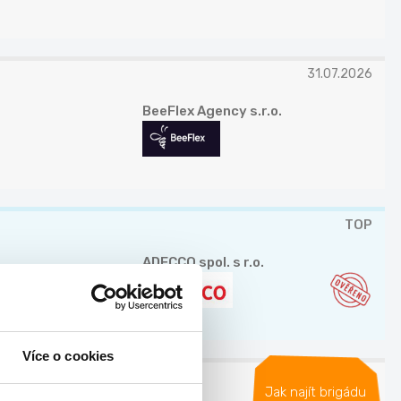
31.07.2026
BeeFlex Agency s.r.o.
TOP
ADECCO spol. s r.o.
Více o cookies
06.08.2026
Jak najít brigádu