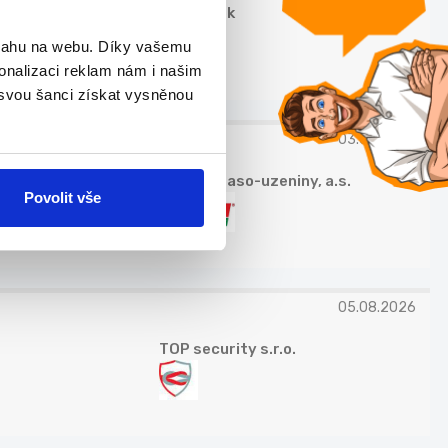
Petr Lelek
bsahu na webu. Díky vašemu
onalizaci reklam nám i našim
 svou šanci získat vysněnou
03.08.2026
ZEMAN maso-uzeniny, a.s.
Povolit vše
05.08.2026
TOP security s.r.o.