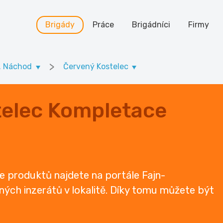
Brigády
Práce
Brigádníci
Firmy
>
. Náchod
Červený Kostelec
telec Kompletace
e produktů najdete na portále Fajn-
ených inzerátů v lokalitě. Díky tomu můžete být