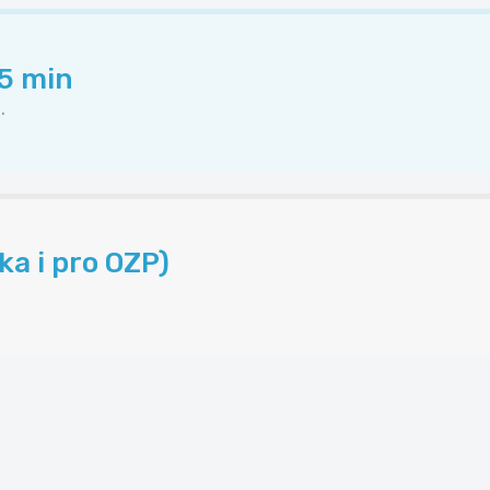
45 min
.
a i pro OZP)
.