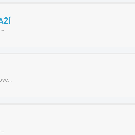
AŽÍ
..
vé...
..