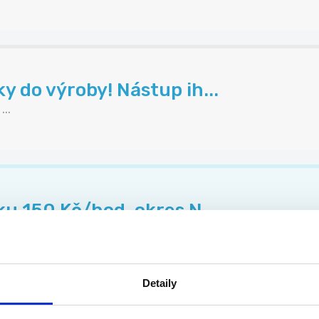
 do výroby! Nástup ih...
..
u 150 Kč/hod. okres N...
.
Detaily