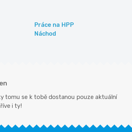
Práce na HPP
Náchod
den
ky tomu se k tobě dostanou pouze aktuální
íve i ty!