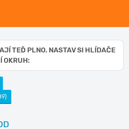
AJÍ TEĎ PLNO. NASTAV SI HLÍDAČE
Í OKRUH:
89)
OD