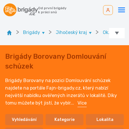
Od první brigády
k práci snů
>
>
>
Brigády
Jihočeský kraj
Ok. České B
Brigády Borovany Domlouvání
schůzek
Brigády Borovany na pozici Domlouvání schůzek
najdete na portále Fajn-brigady.cz, který nabízí
největší nabídku ověřených inzerátů v lokalitě. Díky
tomu můžete být jistí, že vybír
...
Více
Vyhledávání
Kategorie
Lokalita