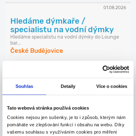
01.08.2026
Hledáme dýmkaře /
specialistu na vodní dýmky
Hledáme specialistu na vodní dýmky do Lounge
bar...
České Budějovice
SMOKELAND s.r.o.
03.08.2026
Souhlas
Detaily
Více o cookies
Úklid bytových domů,
kanceláří a komerčních
Tato webová stránka používá cookies
prostor Č...
Cookies nejsou jen sušenky, je to i způsob, kterým nám
Jedná se o práci v úklidu bytových domů,
pomáháte ve zlepšování funkcí i obsahu na webu. Díky
kancelá...
vašemu souhlasu s využíváním cookies pro měření
České Budějovice