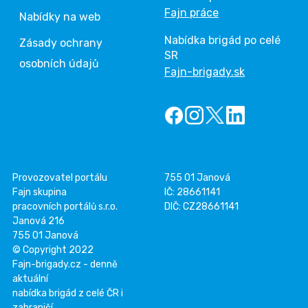
Fajn práce
Nabídky na web
Nabídka brigád po celé
Zásady ochrany
SR
osobních údajů
Fajn-brigady.sk
Provozovatel portálu
755 01 Janová
Fajn skupina
IČ: 28661141
pracovních portálů s.r.o.
DIČ: CZ28661141
Janová 216
755 01 Janová
© Copyright 2022
Fajn-brigady.cz - denně
aktuální
nabídka brigád z celé ČR i
zahraničí