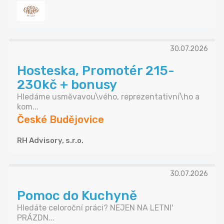
30.07.2026
Hosteska, Promotér 215-
230kč + bonusy
Hledáme usměvavou\vého, reprezentativní\ho a
kom...
České Budějovice
RH Advisory, s.r.o.
30.07.2026
Pomoc do Kuchyně
Hledáte celoroční práci? NEJEN NA LETNI'
PRÁZDN...