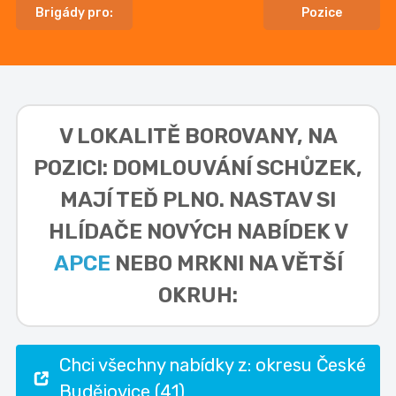
Brigády pro:
Pozice
V LOKALITĚ
BOROVANY, NA
POZICI: DOMLOUVÁNÍ SCHŮZEK,
MAJÍ TEĎ PLNO. NASTAV SI
HLÍDAČE NOVÝCH NABÍDEK V
APCE
NEBO MRKNI NA VĚTŠÍ
OKRUH:
Chci všechny nabídky z: okresu České
Budějovice (41)