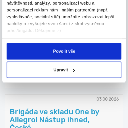
návštěvnosti, analýzy, personalizaci webu a
personalizaci reklam nám i našim partnerům (např.
Andulka services s.r.o.
vyhledávače, sociální sítě) umožníte zobrazovat lepší
nabídky a zvyšujete svou šanci získat vysněnou
práci/brigádu. Děkujeme :-)
03.08.2026
Povolit vše
Distributor reklamního tisku
Hledám brigádníky pro roznos reklamního tisku v ...
České Budějovice
Upravit
Martina Pytelová
03.08.2026
Brigáda ve skladu One by
Allegro! Nástup ihned,
České...