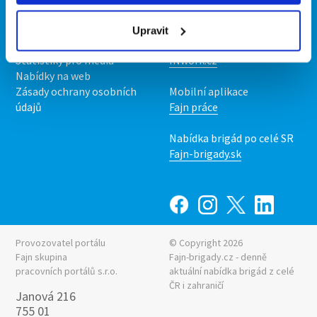
O nás
Fajn brigády
Podmínky
Upravit
Upravit předvolby cookies
Nabídka práce z celé ČR
Statistiky pro média
INwork.cz
Nabídky na web
Zásady ochrany osobních
Mobilní aplikace
údajů
Fajn práce
Nabídka brigád po celé SR
Fajn-brigady.sk
Provozovatel portálu
© Copyright 2026
Fajn skupina
Fajn-brigady.cz - denně
pracovních portálů s.r.o.
aktuální
nabídka brigád z celé
ČR i zahraničí
Janová 216
755 01