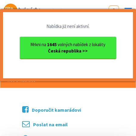
Od první brigády
k práci snů
Nabídka již není aktivní.
Domů
Ústecký kraj
okres Louny
Žatec
Brigádník ve směnárně
Mrkni na
1645
volných nabídek z lokality
Česká republika >>
<< Zpět
Brigádník ve směnárně
více o nabídce >>
Doporučit kamarádovi
Poslat na email