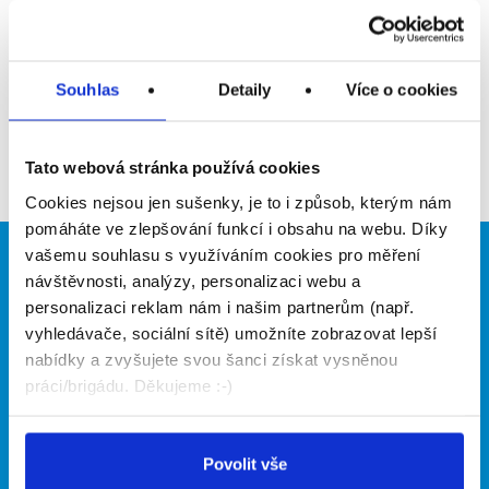
Upozornit na inzerát
Přidat do oblíbených
Souhlas
Detaily
Více o cookies
Zpět
Tato webová stránka používá cookies
Cookies nejsou jen sušenky, je to i způsob, kterým nám
pomáháte ve zlepšování funkcí i obsahu na webu. Díky
vašemu souhlasu s využíváním cookies pro měření
Brigádníci
Firmy
návštěvnosti, analýzy, personalizaci webu a
personalizaci reklam nám i našim partnerům (např.
Články
Vložit inzerát
vyhledávače, sociální sítě) umožníte zobrazovat lepší
Hledané brigády
Ceník
nabídky a zvyšujete svou šanci získat vysněnou
Propagace
práci/brigádu. Děkujeme :-)
O portálu
Naše další projekty
Povolit vše
Kontakt
Mobilní aplikace