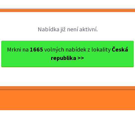
Brigády
Práce
Brigádníci
Firmy
Nabídka již není aktivní.
 Olomouc
Olomouc
Přivýdělek s kosmetikou Ori...
Mrkni na
1665
volných nabídek z lokality
Česká
republika >>
metikou Oriflame, již od