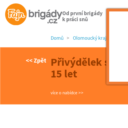
Od první brigády
k práci snů
Domů
Olomoucký kraj
okres
Přivýdělek s kos
<< Zpět
15 let
více o nabídce >>