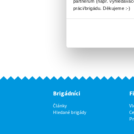
partnerům (např. vyhledávače
práci/brigádu. Děkujeme :-)
Brigádníci
F
Články
Vl
Hledané brigády
Ce
P