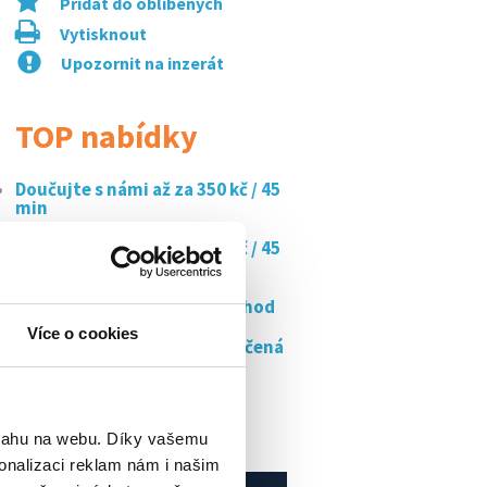
Přidat do oblíbených
Vytisknout
Upozornit na inzerát
TOP nabídky
Doučujte s námi až za 350 kč / 45
min
Doučujte s námi až za 350 kč / 45
min
Ostraha marketů od 180kč/hod
Více o cookies
Ranní směny srpen/říjen-točená
zmrzlina...
Úklid společných prostor
bytových domů
bsahu na webu. Díky vašemu
onalizaci reklam nám i našim