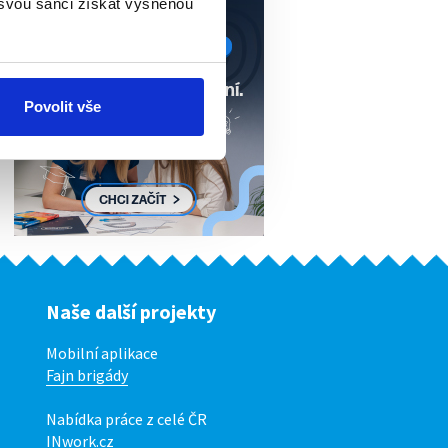
 svou šanci získat vysněnou
Povolit vše
Naše další projekty
Mobilní aplikace
Fajn brigády
Nabídka práce z celé ČR
INwork.cz