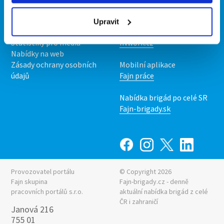
O nás
Fajn brigády
Podmínky
Upravit
Upravit předvolby cookies
Nabídka práce z celé ČR
Statistiky pro média
INwork.cz
Nabídky na web
Zásady ochrany osobních
Mobilní aplikace
údajů
Fajn práce
Nabídka brigád po celé SR
Fajn-brigady.sk
Provozovatel portálu
© Copyright 2026
Fajn skupina
Fajn-brigady.cz - denně
pracovních portálů s.r.o.
aktuální
nabídka brigád z celé
ČR i zahraničí
Janová 216
755 01