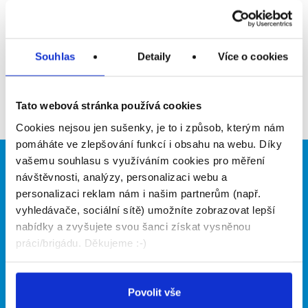
Upozornit na inzerát
Přidat do oblíbených
Souhlas
Detaily
Více o cookies
Zpět
Tato webová stránka používá cookies
Cookies nejsou jen sušenky, je to i způsob, kterým nám
pomáháte ve zlepšování funkcí i obsahu na webu. Díky
vašemu souhlasu s využíváním cookies pro měření
Brigádníci
Firmy
návštěvnosti, analýzy, personalizaci webu a
personalizaci reklam nám i našim partnerům (např.
Články
Vložit inzerát
vyhledávače, sociální sítě) umožníte zobrazovat lepší
Hledané brigády
Ceník
nabídky a zvyšujete svou šanci získat vysněnou
Propagace
práci/brigádu. Děkujeme :-)
O portálu
Naše další projekty
Povolit vše
Kontakt
Mobilní aplikace