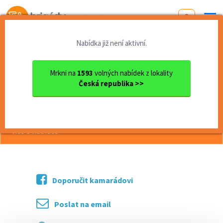
Od první brigády
k práci snů
Nabídka již není aktivní.
Domů
Středočeský kraj
okres Kolín
Kolín
Social Media & Content ...
Mrkni na
1593
volných nabídek z lokality
Česká republika >>
<< Zpět
Social Media & Content Creator
více o nabídce >>
Doporučit kamarádovi
Poslat na email