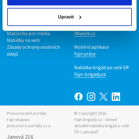
Kontakt
Mobilní aplikace
O nás
Fajn brigády
Upravit
Podmínky
Upravit předvolby cookies
Nabídka práce z celé ČR
Statistiky pro média
INwork.cz
Nabídky na web
Zásady ochrany osobních
Mobilní aplikace
údajů
Fajn práce
Nabídka brigád po celé SR
Fajn-brigady.sk
Provozovatel portálu
© Copyright 2026
Fajn skupina
Fajn-brigady.cz - denně
pracovních portálů s.r.o.
aktuální
nabídka brigád z celé
ČR i zahraničí
Janová 216