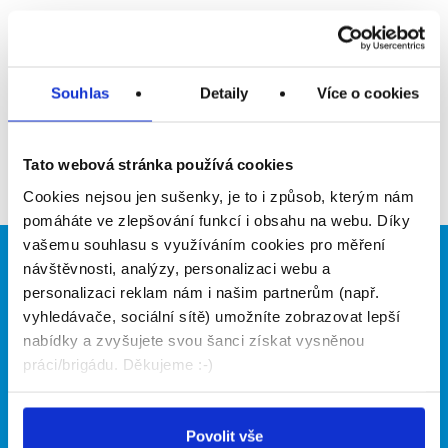
Upozornit na inzerát
Přidat do oblíbených
Souhlas
Detaily
Více o cookies
Zpět
Tato webová stránka používá cookies
Cookies nejsou jen sušenky, je to i způsob, kterým nám
pomáháte ve zlepšování funkcí i obsahu na webu. Díky
vašemu souhlasu s využíváním cookies pro měření
Brigádníci
Firmy
návštěvnosti, analýzy, personalizaci webu a
personalizaci reklam nám i našim partnerům (např.
Články
Vložit inzerát
vyhledávače, sociální sítě) umožníte zobrazovat lepší
Hledané brigády
Ceník
nabídky a zvyšujete svou šanci získat vysněnou
Propagace
práci/brigádu. Děkujeme :-)
O portálu
Naše další projekty
Povolit vše