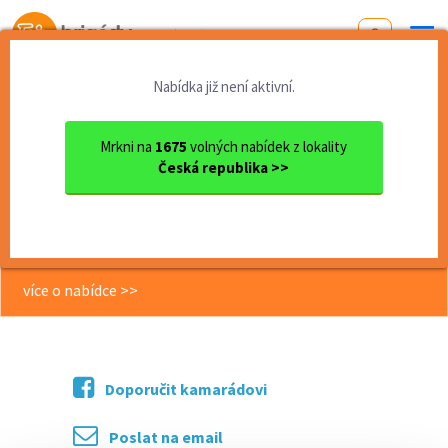
Od první brigády
k práci snů
Nabídka již není aktivní.
Domů
Moravskoslezský kraj
okres Opava
Hlučín
BRIGÁDA Doručování obyčejný...
Mrkni na
1675
volných nabídek z lokality
Česká republika >>
<< Zpět
BRIGÁDA Doručování obyčejných
zásilek, Kozmice 151,- Kč/hod.
více o nabídce >>
Doporučit kamarádovi
Poslat na email