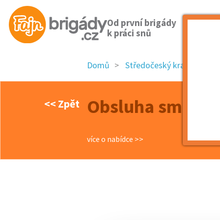
Od první brigády
k práci snů
Domů
Středočeský kraj
okre
Obsluha směná
<< Zpět
více o nabídce >>