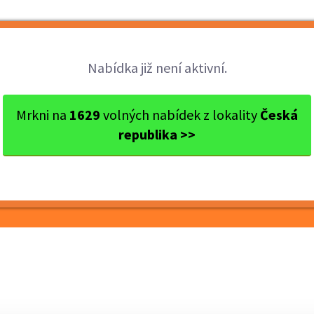
Brigády
Práce
Brigádníci
Firmy
Nabídka již není aktivní.
s Benešov
Benešov
Obsluha směnárny
Mrkni na
1629
volných nabídek z lokality
Česká
republika >>
rny