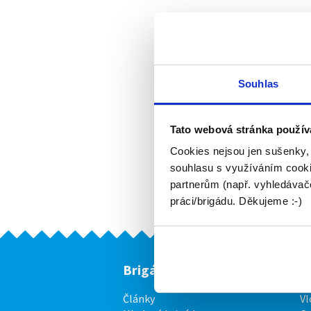
Souhlas
Tato webová stránka použív
Cookies nejsou jen sušenky,
souhlasu s využíváním cooki
partnerům (např. vyhledávače
práci/brigádu. Děkujeme :-)
Brigádníci
F
Články
Vl