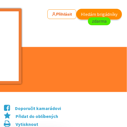
Hledám brigádníky
Přihlásit
zdarma
Doporučit kamarádovi
Přidat do oblíbených
Vytisknout