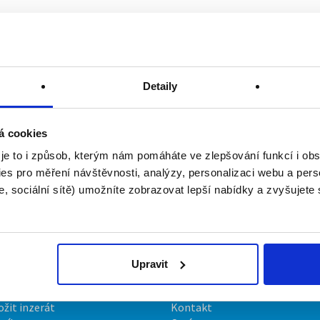
Detaily
á cookies
 je to i způsob, kterým nám pomáháte ve zlepšování funkcí i o
es pro měření návštěvnosti, analýzy, personalizaci webu a pers
, sociální sítě) umožníte zobrazovat lepší nabídky a zvyšujete
Upravit
irmy
O portálu
ožit inzerát
Kontakt