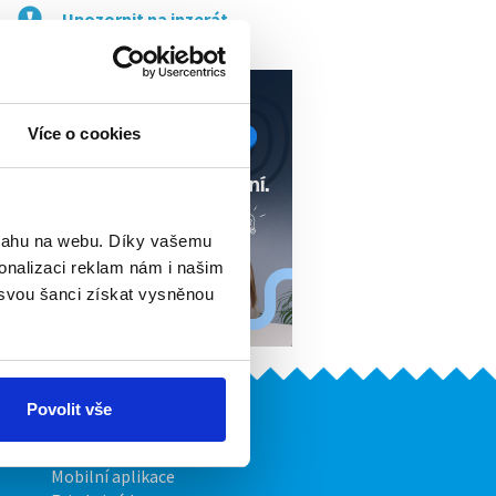
Upozornit na inzerát
Více o cookies
bsahu na webu. Díky vašemu
onalizaci reklam nám i našim
 svou šanci získat vysněnou
Povolit vše
Naše další projekty
Mobilní aplikace