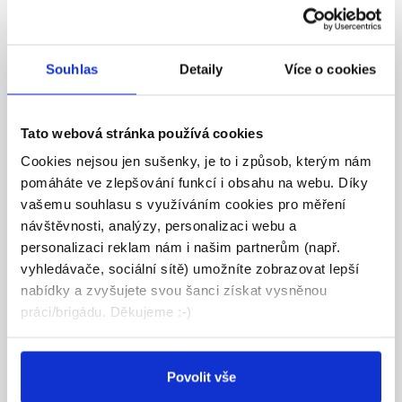
Výrobce ozdobných
předmětů
Nabízíme možnost výdělkové činnosti výrobou
Souhlas
Detaily
Více o cookies
nebo...
Celá ČR
Tato webová stránka používá cookies
Ormicos s.r.o.
Cookies nejsou jen sušenky, je to i způsob, kterým nám
pomáháte ve zlepšování funkcí i obsahu na webu. Díky
05.08.2026
vašemu souhlasu s využíváním cookies pro měření
návštěvnosti, analýzy, personalizaci webu a
Specialista prodeje
personalizaci reklam nám i našim partnerům (např.
ukázkových lekcí v IT škole |
vyhledávače, sociální sítě) umožníte zobrazovat lepší
Tri...
nabídky a zvyšujete svou šanci získat vysněnou
Remote | Částečný úvazek | od 15:00 Rodiče
práci/brigádu. Děkujeme :-)
chtě...
Celá ČR
Povolit vše
Algorithmics s.r.o.