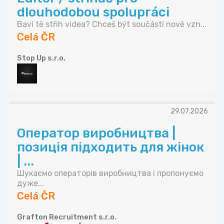
dlouhodobou spolupráci
Baví tě střih videa? Chceš být součástí nově vzn...
Celá ČR
Stop Up s.r.o.
29.07.2026
Оператор виробництва |
позиція підходить для жінок
| ...
Шукаємо операторів виробництва і пропонуємо
дуже...
Celá ČR
Grafton Recruitment s.r.o.