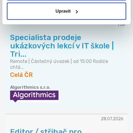
Upravit
TOP
Specialista prodeje
ukázkových lekcí v IT škole |
Tri...
Remote | Částečný úvazek | od 15:00 Rodiče
chtě...
Celá ČR
Algorithmics s.r.o.
28.07.2026
Editor / střihač pro