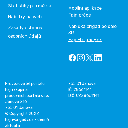
Statistiky pro média
Mobilní aplikace
Fajn práce
Nabídky na web
Nabídka brigád po celé
Zásady ochrany
SR
osobních údajů
Fajn-brigady.sk
Provozovatel portálu
755 01 Janová
Fajn skupina
IČ: 28661141
pracovních portálů s.r.o.
DIČ: CZ28661141
Janová 216
755 01 Janová
© Copyright 2022
Fajn-brigady.cz - denně
aktuální