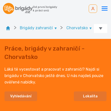
Od první brigády
k práci snů
>
>
Brigády zahraničí
Chorvatsko
Práce, brigády v zahraničí -
Chorvatsko
Láká tě vycestovat a pracovat v zahraničí? Najdi si
brigádu v Chorvatsko ještě dnes. U nás najdeš pouze
ověřené nabídky.
Vyhledávání
Lokalita