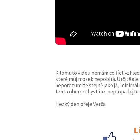
K tomuto videu nemám co říct vzhlede
které můj mozek nepobírá. Určitě ale 
neporozumíte stejně jako já, minimálně
tento oboror chystáte, nepropadejte 
Hezký den přeje Verča
L