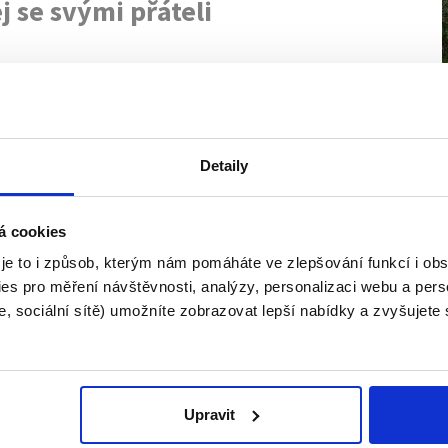
j se svými přáteli
oblíbenější videa
Detaily
á cookies
 je to i způsob, kterým nám pomáháte ve zlepšování funkcí i o
es pro měření návštěvnosti, analýzy, personalizaci webu a pers
, sociální sítě) umožníte zobrazovat lepší nabídky a zvyšujete
tný
Nejnebezpečnější práce
Upravit