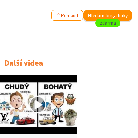
Hledám brigádníky
Přihlásit
zdarma
Další videa