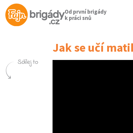
Od první brigády
k práci snů
Jak se učí mati