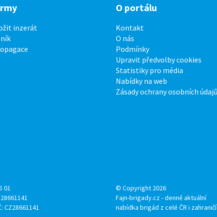
irmy
O portálu
ožit inzerát
Kontakt
ník
O nás
ropagace
Podmínky
Upravit předvolby cookies
Statistiky pro média
Nabídky na web
Zásady ochrany osobních údaj
5 01
© Copyright 2026
: 28661141
Fajn-brigady.cz - denně aktuální
Č: CZ28661141
nabídka brigád z celé ČR i zahraničí