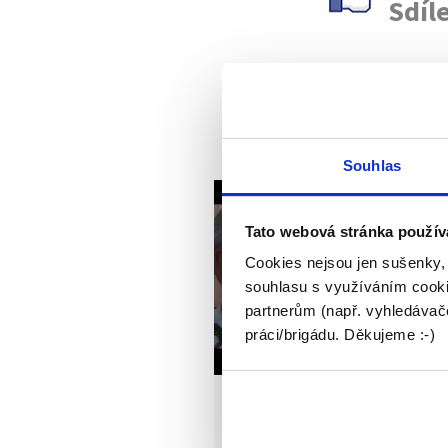
Sdíle
Nej
Souhlas
Tato webová stránka použív
Cookies nejsou jen sušenky,
souhlasu s využíváním cooki
partnerům (např. vyhledávače
práci/brigádu. Děkujeme :-)
Jak být úspěšný a šťas
v práci ? Václav Cílek