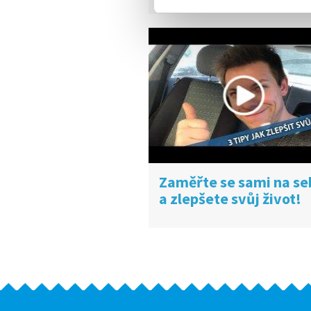
Zaměřte se sami na se
a zlepšete svůj život!