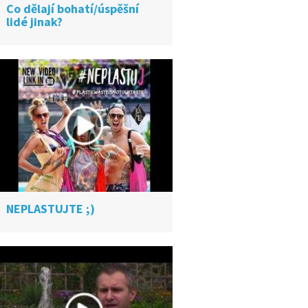
Co dělají bohatí/úspěšní
lidé jinak?
NEPLASTUJTE ;)