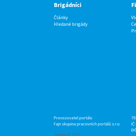
Brigádníci
F
Články
Vl
Hledané brigády
Ce
P
Provozovatel portálu
75
Fajn skupina pracovních portálů s.r.o.
IČ
DI
Janová 216