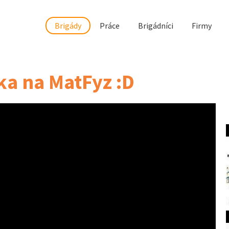
Brigády
Práce
Brigádníci
Firmy
ka na MatFyz :D