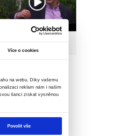
Něco k zamyšlení od Petra
Casanovy
Více o cookies
Všechna videa »
bsahu na webu. Díky vašemu
onalizaci reklam nám i našim
 svou šanci získat vysněnou
Povolit vše