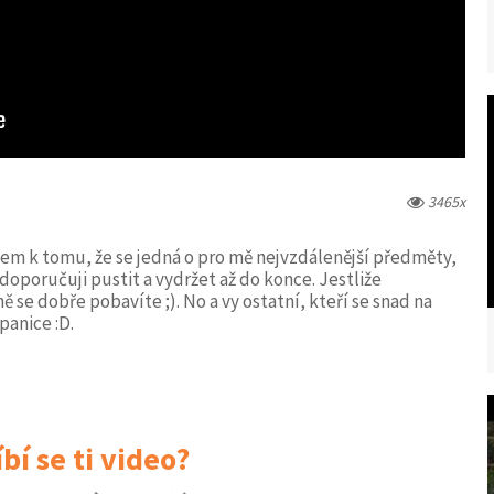
3465x
m k tomu, že se jedná o pro mě nejvzdálenější předměty,
doporučuji pustit a vydržet až do konce. Jestliže
 se dobře pobavíte ;). No a vy ostatní, kteří se snad na
panice :D.
íbí se ti video?