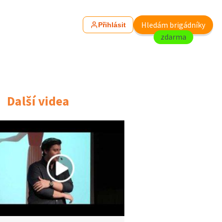
Hledám brigádníky
Přihlásit
zdarma
Další videa