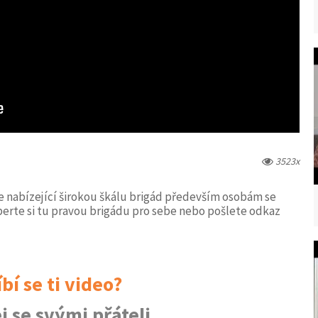
3523x
e nabízející širokou škálu brigád především osobám se
erte si tu pravou brigádu pro sebe nebo pošlete odkaz
íbí se ti video?
j se svými přáteli