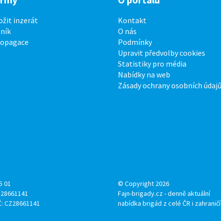
ožit inzerát
Kontakt
ník
O nás
ropagace
Podmínky
Upravit předvolby cookies
Statistiky pro média
Nabídky na web
Zásady ochrany osobních údaj
5 01
© Copyright 2026
: 28661141
Fajn-brigady.cz - denně aktuální
Č: CZ28661141
nabídka brigád z celé ČR i zahraničí