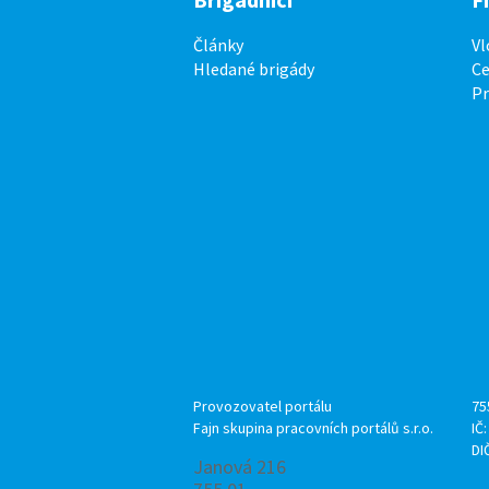
Články
Vl
Hledané brigády
Ce
P
Provozovatel portálu
75
Fajn skupina pracovních portálů s.r.o.
IČ
DI
Janová 216