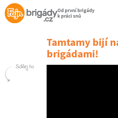
Od první brigády
k práci snů
Tamtamy bijí n
brigádami!