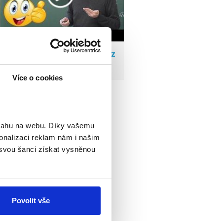
Jak se učí matika na MatFyz
:D
Více o cookies
Všechna videa »
bsahu na webu. Díky vašemu
onalizaci reklam nám i našim
 svou šanci získat vysněnou
Povolit vše