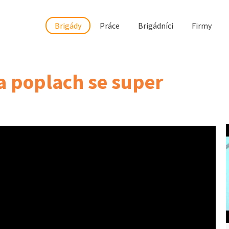
Brigády
Práce
Brigádníci
Firmy
a poplach se super