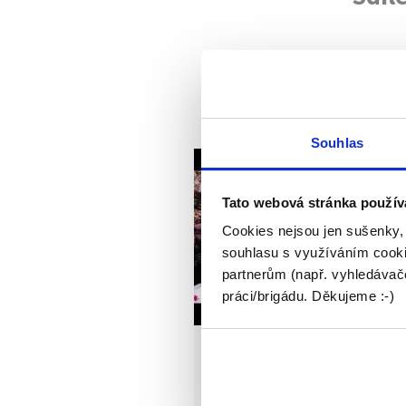
Nej
Souhlas
Tato webová stránka použív
Cookies nejsou jen sušenky,
souhlasu s využíváním cooki
partnerům (např. vyhledávače
práci/brigádu. Děkujeme :-)
A zase jeden výběr TO
10 nejhorších prací