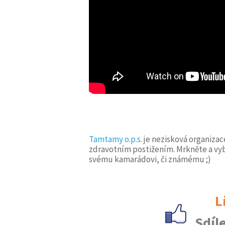
Tamtamy o.p.s.
je nezisková organizac
zdravotním postižením. Mrkněte a vyb
svému kamarádovi, či známému ;)
L
Sdíle