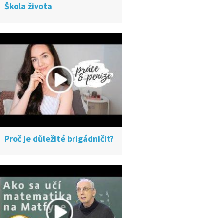
Škola života
Proč je důležité brigádničit?