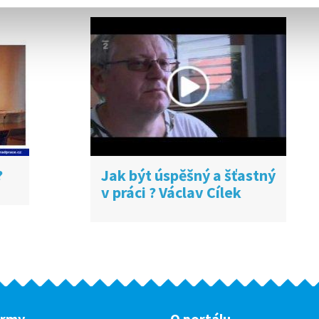
?
Jak být úspěšný a šťastný
v práci ? Václav Cílek
irmy
O portálu