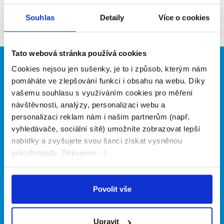
Souhlas
Detaily
Více o cookies
Firma nyní nemá žádné volné pozice. Zkuste to
prosím znovu za pár dní.
Tato webová stránka používá cookies
Brigádníci
Firmy
Cookies nejsou jen sušenky, je to i způsob, kterým nám
pomáháte ve zlepšování funkcí i obsahu na webu. Díky
Články
Vložit inzerát
vašemu souhlasu s využíváním cookies pro měření
Hledané brigády
Ceník
návštěvnosti, analýzy, personalizaci webu a
Propagace
personalizaci reklam nám i našim partnerům (např.
vyhledávače, sociální sítě) umožníte zobrazovat lepší
nabídky a zvyšujete svou šanci získat vysněnou
O portálu
Naše další projekty
práci/brigádu. Děkujeme :-)
Kontakt
Mobilní aplikace
O nás
Fajn brigády
Povolit vše
Podmínky
Upravit předvolby cookies
Nabídka práce z celé ČR
Statistiky pro média
INwork.cz
Upravit
Nabídky na web