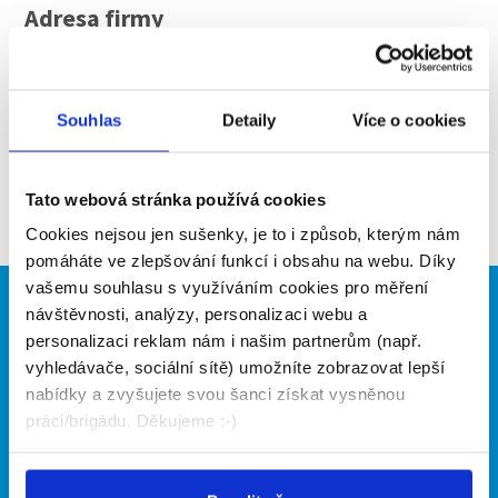
Adresa firmy
IČO
06522157
WEB
http://jirny.gastroserv.cz
Souhlas
Detaily
Více o cookies
Aktuální brigády
Tato webová stránka používá cookies
Firma nyní nemá žádné volné pozice. Zkuste to
Cookies nejsou jen sušenky, je to i způsob, kterým nám
prosím znovu za pár dní.
pomáháte ve zlepšování funkcí i obsahu na webu. Díky
vašemu souhlasu s využíváním cookies pro měření
Brigádníci
Firmy
návštěvnosti, analýzy, personalizaci webu a
personalizaci reklam nám i našim partnerům (např.
Články
Vložit inzerát
vyhledávače, sociální sítě) umožníte zobrazovat lepší
Hledané brigády
Ceník
nabídky a zvyšujete svou šanci získat vysněnou
Propagace
práci/brigádu. Děkujeme :-)
O portálu
Naše další projekty