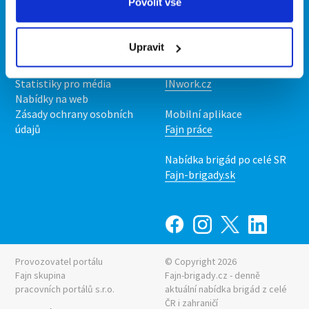
Povolit vše
Kontakt
Mobilní aplikace
O nás
Fajn brigády
Upravit
Podmínky
Upravit předvolby cookies
Nabídka práce z celé ČR
Statistiky pro média
INwork.cz
Nabídky na web
Zásady ochrany osobních
Mobilní aplikace
údajů
Fajn práce
Nabídka brigád po celé SR
Fajn-brigady.sk
Provozovatel portálu
© Copyright 2026
Fajn skupina
Fajn-brigady.cz - denně
pracovních portálů s.r.o.
aktuální
nabídka brigád z celé
ČR i zahraničí