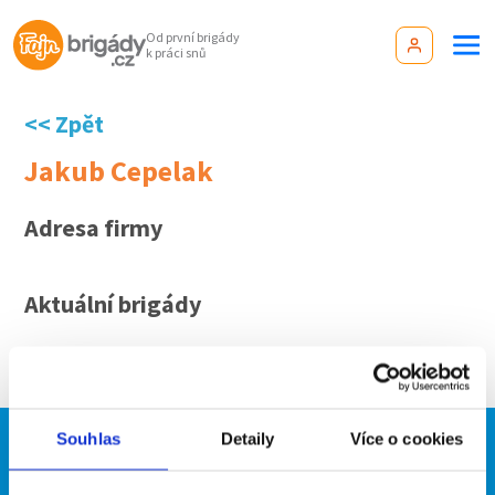
Od první brigády
k práci snů
<< Zpět
Jakub Cepelak
Adresa firmy
Aktuální brigády
Firma nyní nemá žádné volné pozice. Zkuste to
prosím znovu za pár dní.
Souhlas
Detaily
Více o cookies
Brigádníci
Firmy