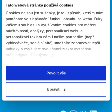
Články
Vložit inzerát
Tato webová stránka používá cookies
Hledané brigády
Ceník
Propagace
Cookies nejsou jen sušenky, je to i způsob, kterým nám
pomáháte ve zlepšování funkcí i obsahu na webu. Díky
vašemu souhlasu s využíváním cookies pro měření
O portálu
Naše další projekty
návštěvnosti, analýzy, personalizaci webu a
personalizaci reklam nám i našim partnerům (např.
Kontakt
Mobilní aplikace
vyhledávače, sociální sítě) umožníte zobrazovat lepší
O nás
Fajn brigády
nabídky a zvyšujete svou šanci získat vysněnou
Podmínky
práci/brigádu. Děkujeme :-)
Upravit předvolby cookies
Nabídka práce z celé ČR
Statistiky pro média
INwork.cz
Nabídky na web
Povolit vše
Zásady ochrany osobních
Mobilní aplikace
údajů
Fajn práce
Upravit
Nabídka brigád po celé SR
Fajn-brigady.sk