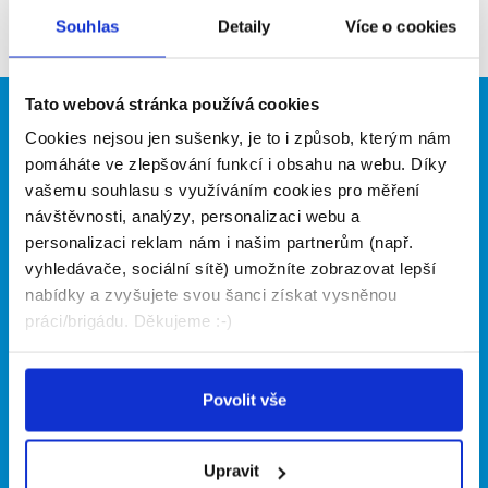
Firma nyní nemá žádné volné pozice. Zkuste to
Souhlas
Detaily
Více o cookies
prosím znovu za pár dní.
Tato webová stránka používá cookies
Brigádníci
Firmy
Cookies nejsou jen sušenky, je to i způsob, kterým nám
pomáháte ve zlepšování funkcí i obsahu na webu. Díky
Články
Vložit inzerát
vašemu souhlasu s využíváním cookies pro měření
Hledané brigády
Ceník
návštěvnosti, analýzy, personalizaci webu a
Propagace
personalizaci reklam nám i našim partnerům (např.
vyhledávače, sociální sítě) umožníte zobrazovat lepší
O portálu
Naše další projekty
nabídky a zvyšujete svou šanci získat vysněnou
práci/brigádu. Děkujeme :-)
Kontakt
Mobilní aplikace
O nás
Fajn brigády
Podmínky
Povolit vše
Upravit předvolby cookies
Nabídka práce z celé ČR
Statistiky pro média
INwork.cz
Nabídky na web
Upravit
Zásady ochrany osobních
Mobilní aplikace