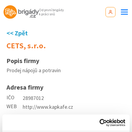
Od první brigády
k práci snů
<< Zpět
CETS, s.r.o.
Popis firmy
Prodej nápojů a potravin
Adresa firmy
IČO
28987012
WEB
http://www.kapkafe.cz
Aktuální brigády