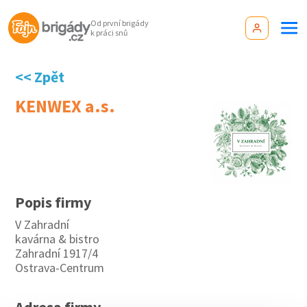
Od první brigády
k práci snů
<< Zpět
KENWEX a.s.
Popis firmy
V Zahradní
kavárna & bistro
Zahradní 1917/4
Ostrava-Centrum