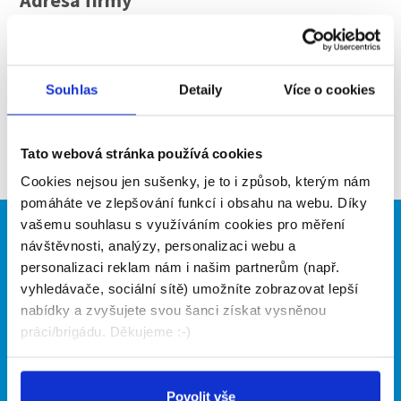
Adresa firmy
IČO
25829394
WEB
http://www.vzahradni.cz
Souhlas
Detaily
Více o cookies
Aktuální brigády
Tato webová stránka používá cookies
Firma nyní nemá žádné volné pozice. Zkuste to
prosím znovu za pár dní.
Cookies nejsou jen sušenky, je to i způsob, kterým nám
pomáháte ve zlepšování funkcí i obsahu na webu. Díky
vašemu souhlasu s využíváním cookies pro měření
Brigádníci
Firmy
návštěvnosti, analýzy, personalizaci webu a
personalizaci reklam nám i našim partnerům (např.
Články
Vložit inzerát
vyhledávače, sociální sítě) umožníte zobrazovat lepší
Hledané brigády
Ceník
nabídky a zvyšujete svou šanci získat vysněnou
Propagace
práci/brigádu. Děkujeme :-)
O portálu
Naše další projekty
Povolit vše