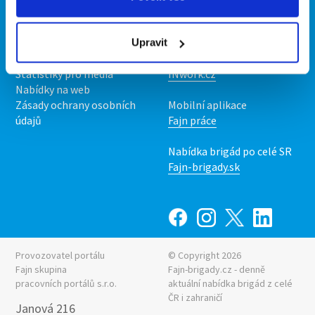
Kontakt
Mobilní aplikace
O nás
Fajn brigády
Podmínky
Upravit
Upravit předvolby cookies
Nabídka práce z celé ČR
Statistiky pro média
INwork.cz
Nabídky na web
Zásady ochrany osobních
Mobilní aplikace
údajů
Fajn práce
Nabídka brigád po celé SR
Fajn-brigady.sk
Provozovatel portálu
© Copyright 2026
Fajn skupina
Fajn-brigady.cz - denně
pracovních portálů s.r.o.
aktuální
nabídka brigád z celé
ČR i zahraničí
Janová 216