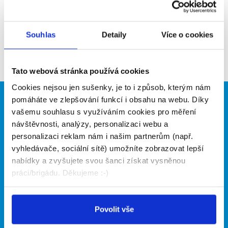
WEB
http://www.fairplaysports.cz
Aktuální brigády
Souhlas
Detaily
Více o cookies
Firma nyní nemá žádné volné pozice. Zkuste to
prosím znovu za pár dní.
Tato webová stránka používá cookies
Cookies nejsou jen sušenky, je to i způsob, kterým nám
pomáháte ve zlepšování funkcí i obsahu na webu. Díky
Brigádníci
Firmy
vašemu souhlasu s využíváním cookies pro měření
návštěvnosti, analýzy, personalizaci webu a
Články
Vložit inzerát
personalizaci reklam nám i našim partnerům (např.
Hledané brigády
Ceník
Propagace
vyhledávače, sociální sítě) umožníte zobrazovat lepší
nabídky a zvyšujete svou šanci získat vysněnou
práci/brigádu. Děkujeme :-)
O portálu
Naše další projekty
Kontakt
Mobilní aplikace
Povolit vše
O nás
Fajn brigády
Podmínky