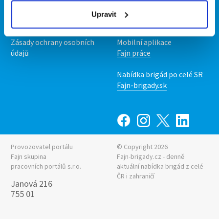
Upravit předvolby cookies
Nabídka práce z celé ČR
Upravit
Statistiky pro média
INwork.cz
Nabídky na web
Zásady ochrany osobních
Mobilní aplikace
údajů
Fajn práce
Nabídka brigád po celé SR
Fajn-brigady.sk
Provozovatel portálu
© Copyright 2026
Fajn skupina
Fajn-brigady.cz - denně
pracovních portálů s.r.o.
aktuální
nabídka brigád z celé
ČR i zahraničí
Janová 216
755 01