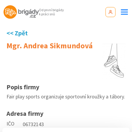
Od první brigády
k práci snů
<< Zpět
Mgr. Andrea Sikmundová
Popis firmy
Fair play sports organizuje sportovní kroužky a tábory.
Adresa firmy
IČO
06732143