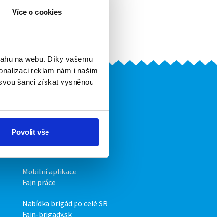
Více o cookies
r dní.
bsahu na webu. Díky vašemu
onalizaci reklam nám i našim
 svou šanci získat vysněnou
Naše další projekty
Mobilní aplikace
Fajn brigády
Povolit vše
Nabídka práce z celé ČR
INwork.cz
ů
Mobilní aplikace
Fajn práce
Nabídka brigád po celé SR
Fajn-brigady.sk