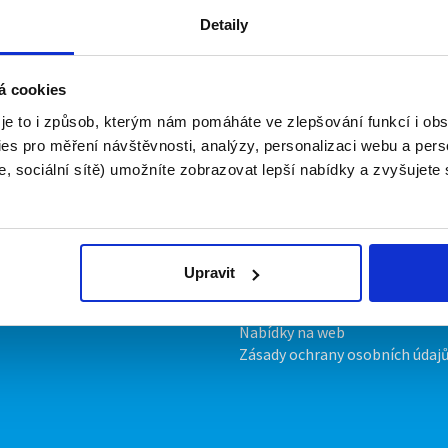
Detaily
brigády
á cookies
 nyní nemá žádné volné pozice. Zkuste to prosím znovu za pá
 je to i způsob, kterým nám pomáháte ve zlepšování funkcí i o
es pro měření návštěvnosti, analýzy, personalizaci webu a pers
, sociální sítě) umožníte zobrazovat lepší nabídky a zvyšujete
irmy
O portálu
ožit inzerát
Kontakt
ník
O nás
ropagace
Podmínky
Upravit
Upravit předvolby cookies
Statistiky pro média
Nabídky na web
Zásady ochrany osobních údaj