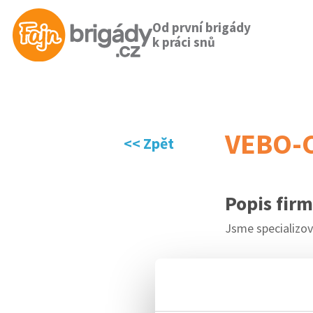
Od první brigády
k práci snů
VEBO-CZ
<< Zpět
Popis fir
Jsme specializov
Adresa fi
IČO
25876805