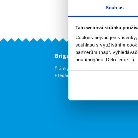
Souhlas
Aktuální 
Tato webová stránka použív
Firma
Cookies nejsou jen sušenky,
souhlasu s využíváním cooki
partnerům (např. vyhledávače
Brigádníci
F
práci/brigádu. Děkujeme :-)
Články
Vl
Hledané brigády
Ce
P