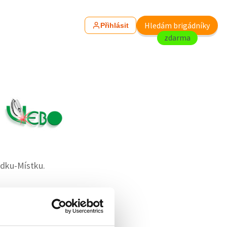
Hledám brigádníky
Přihlásit
zdarma
ýdku-Místku.