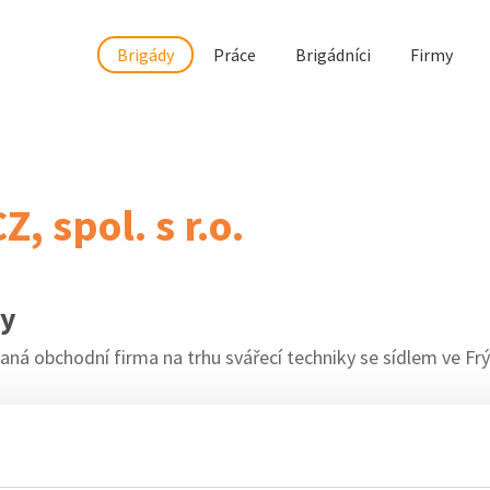
Brigády
Práce
Brigádníci
Firmy
, spol. s r.o.
my
aná obchodní firma na trhu svářecí techniky se sídlem ve Fr
rmy