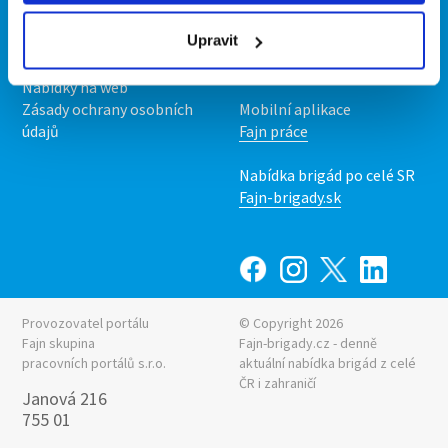
Podmínky
Upravit
Upravit předvolby cookies
Nabídka práce z celé ČR
Statistiky pro média
INwork.cz
Nabídky na web
Zásady ochrany osobních
Mobilní aplikace
údajů
Fajn práce
Nabídka brigád po celé SR
Fajn-brigady.sk
Provozovatel portálu
© Copyright 2026
Fajn skupina
Fajn-brigady.cz - denně
pracovních portálů s.r.o.
aktuální
nabídka brigád z celé
ČR i zahraničí
Janová 216
755 01