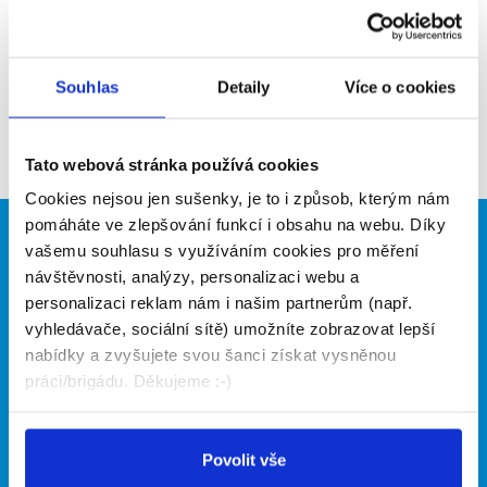
WEB
https://www.jhrest.cz/
Souhlas
Detaily
Více o cookies
Aktuální brigády
Firma nyní nemá žádné volné pozice. Zkuste to
Tato webová stránka používá cookies
prosím znovu za pár dní.
Cookies nejsou jen sušenky, je to i způsob, kterým nám
pomáháte ve zlepšování funkcí i obsahu na webu. Díky
Brigádníci
Firmy
vašemu souhlasu s využíváním cookies pro měření
návštěvnosti, analýzy, personalizaci webu a
Články
Vložit inzerát
personalizaci reklam nám i našim partnerům (např.
Hledané brigády
Ceník
vyhledávače, sociální sítě) umožníte zobrazovat lepší
Propagace
nabídky a zvyšujete svou šanci získat vysněnou
práci/brigádu. Děkujeme :-)
O portálu
Naše další projekty
Povolit vše
Kontakt
Mobilní aplikace
O nás
Fajn brigády