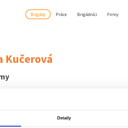
Brigády
Práce
Brigádníci
Firmy
a Kučerová
rmy
brigády
 nyní nemá žádné volné pozice. Zkuste to prosím znovu za pá
Detaily