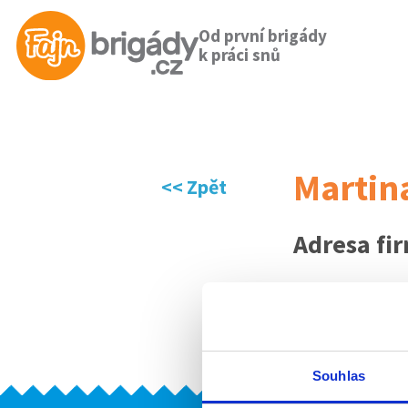
Od první brigády
k práci snů
Martin
<< Zpět
Adresa fi
Aktuální 
Firma
Souhlas