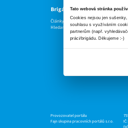
Brigádníci
F
Tato webová stránka použív
Cookies nejsou jen sušenky,
Články
Vl
souhlasu s využíváním cooki
Hledané brigády
Ce
partnerům (např. vyhledávače
P
práci/brigádu. Děkujeme :-)
Provozovatel portálu
75
Fajn skupina pracovních portálů s.r.o.
IČ
DI