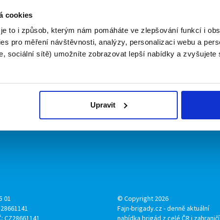
irmy
O portálu
á cookies
 je to i způsob, kterým nám pomáháte ve zlepšování funkcí i o
ožit inzerát
Kontakt
es pro měření návštěvnosti, analýzy, personalizaci webu a pers
ník
O nás
, sociální sítě) umožníte zobrazovat lepší nabídky a zvyšujete
ropagace
Podmínky
Upravit předvolby cookies
Statistiky pro média
Nabídky na web
Zásady ochrany osobních údaj
Upravit
5 01
© Copyright 2026
: 28661141
Fajn-brigady.cz - denně aktuální
Č: CZ28661141
nabídka brigád z celé ČR i zahraničí