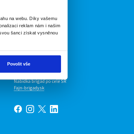
Naše další projekty
bsahu na webu. Díky vašemu
Mobilní aplikace
onalizaci reklam nám i našim
Fajn brigády
 svou šanci získat vysněnou
Nabídka práce z celé ČR
INwork.cz
ů
Mobilní aplikace
Povolit vše
Fajn práce
Nabídka brigád po celé SR
Fajn-brigady.sk