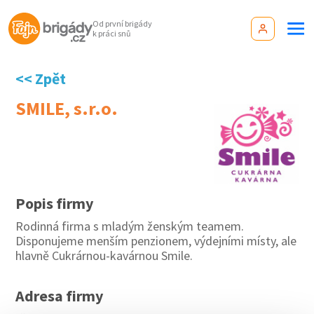
Od první brigády
k práci snů
<< Zpět
SMILE, s.r.o.
Popis firmy
Rodinná firma s mladým ženským teamem.
Disponujeme menším penzionem, výdejními místy, ale
hlavně Cukrárnou-kavárnou Smile.
Adresa firmy