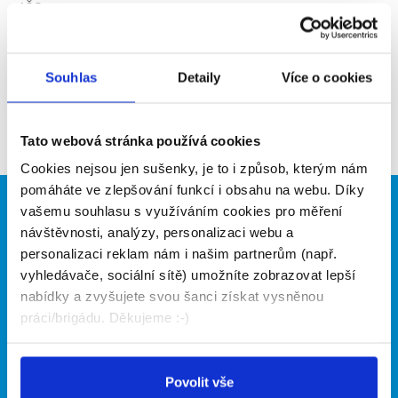
IČO
63472538
WEB
http://www.brnosmile.cz
Souhlas
Detaily
Více o cookies
Aktuální brigády
Firma nyní nemá žádné volné pozice. Zkuste to
Tato webová stránka používá cookies
prosím znovu za pár dní.
Cookies nejsou jen sušenky, je to i způsob, kterým nám
pomáháte ve zlepšování funkcí i obsahu na webu. Díky
vašemu souhlasu s využíváním cookies pro měření
Brigádníci
Firmy
návštěvnosti, analýzy, personalizaci webu a
Články
Vložit inzerát
personalizaci reklam nám i našim partnerům (např.
Hledané brigády
Ceník
vyhledávače, sociální sítě) umožníte zobrazovat lepší
Propagace
nabídky a zvyšujete svou šanci získat vysněnou
práci/brigádu. Děkujeme :-)
O portálu
Naše další projekty
Povolit vše
Kontakt
Mobilní aplikace