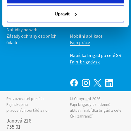
O nás
Fajn brigády
Podmínky
Upravit
Upravit předvolby cookies
Nabídka práce z celé ČR
Statistiky pro média
INwork.cz
Nabídky na web
Zásady ochrany osobních
Mobilní aplikace
údajů
Fajn práce
Nabídka brigád po celé SR
Fajn-brigady.sk
Provozovatel portálu
© Copyright 2026
Fajn skupina
Fajn-brigady.cz - denně
pracovních portálů s.r.o.
aktuální
nabídka brigád z celé
ČR i zahraničí
Janová 216
755 01