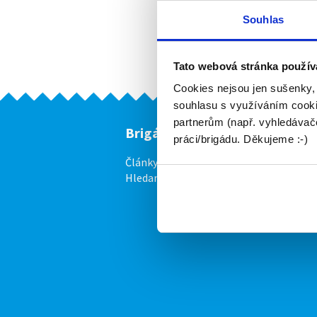
Souhlas
Aktuální 
Tato webová stránka použív
Firma
Cookies nejsou jen sušenky,
souhlasu s využíváním cooki
partnerům (např. vyhledávače
Brigádníci
F
práci/brigádu. Děkujeme :-)
Články
Vl
Hledané brigády
Ce
P