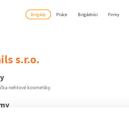
Brigády
Práce
Brigádníci
Firmy
ls s.r.o.
my
ačka nehtové kosmetiky.
rmy
0
w.naninails.cz