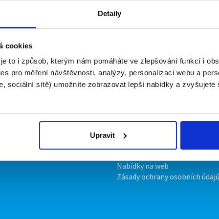
Detaily
brigády
á cookies
 nyní nemá žádné volné pozice. Zkuste to prosím znovu za pá
 je to i způsob, kterým nám pomáháte ve zlepšování funkcí i o
es pro měření návštěvnosti, analýzy, personalizaci webu a pers
, sociální sítě) umožníte zobrazovat lepší nabídky a zvyšujete
irmy
O portálu
ožit inzerát
Kontakt
ník
O nás
ropagace
Podmínky
Upravit
Upravit předvolby cookies
Statistiky pro média
Nabídky na web
Zásady ochrany osobních údaj