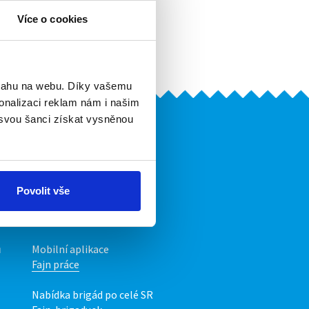
Více o cookies
r dní.
bsahu na webu. Díky vašemu
onalizaci reklam nám i našim
 svou šanci získat vysněnou
Naše další projekty
Mobilní aplikace
Fajn brigády
Povolit vše
Nabídka práce z celé ČR
INwork.cz
ů
Mobilní aplikace
Fajn práce
Nabídka brigád po celé SR