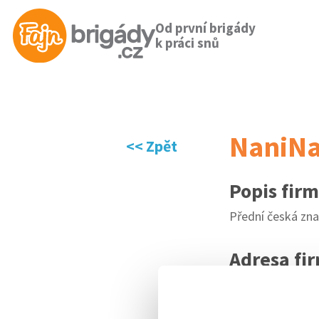
Od první brigády
k práci snů
NaniNai
<< Zpět
Popis fir
Přední česká zn
Adresa fi
IČO
2939192
WEB
http://ww