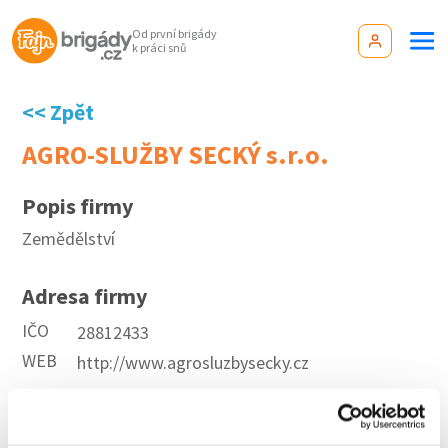
Od první brigády
k práci snů
<< Zpět
AGRO-SLUŽBY SECKÝ s.r.o.
Popis firmy
Zemědělství
Adresa firmy
IČO
28812433
WEB
http://www.agrosluzbysecky.cz
Aktuální brigády