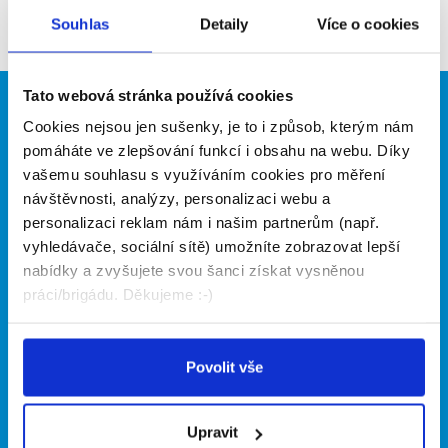
Firma nyní nemá žádné volné pozice. Zkuste to
Souhlas
Detaily
Více o cookies
prosím znovu za pár dní.
Tato webová stránka používá cookies
Brigádníci
Firmy
Cookies nejsou jen sušenky, je to i způsob, kterým nám
pomáháte ve zlepšování funkcí i obsahu na webu. Díky
Články
Vložit inzerát
vašemu souhlasu s využíváním cookies pro měření
Hledané brigády
Ceník
návštěvnosti, analýzy, personalizaci webu a
Propagace
personalizaci reklam nám i našim partnerům (např.
vyhledávače, sociální sítě) umožníte zobrazovat lepší
O portálu
Naše další projekty
nabídky a zvyšujete svou šanci získat vysněnou
práci/brigádu. Děkujeme :-)
Kontakt
Mobilní aplikace
O nás
Fajn brigády
Podmínky
Povolit vše
Upravit předvolby cookies
Nabídka práce z celé ČR
Statistiky pro média
INwork.cz
Nabídky na web
Upravit
Zásady ochrany osobních
Mobilní aplikace