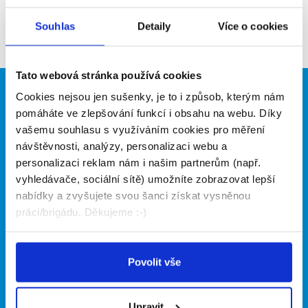
Aktuální brigády
Souhlas
Detaily
Více o cookies
Firma nyní nemá žádné volné pozice. Zkuste to
prosím znovu za pár dní.
Tato webová stránka používá cookies
Cookies nejsou jen sušenky, je to i způsob, kterým nám
Brigádníci
Firmy
pomáháte ve zlepšování funkcí i obsahu na webu. Díky
Články
Vložit inzerát
vašemu souhlasu s využíváním cookies pro měření
Hledané brigády
Ceník
návštěvnosti, analýzy, personalizaci webu a
Propagace
personalizaci reklam nám i našim partnerům (např.
vyhledávače, sociální sítě) umožníte zobrazovat lepší
nabídky a zvyšujete svou šanci získat vysněnou
O portálu
Naše další projekty
práci/brigádu. Děkujeme :-)
Kontakt
Mobilní aplikace
O nás
Fajn brigády
Povolit vše
Podmínky
Upravit předvolby cookies
Nabídka práce z celé ČR
Statistiky pro média
INwork.cz
Upravit