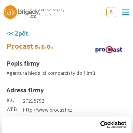
Od první brigády
k práci snů
<< Zpět
Procast s.r.o.
Popis firmy
Agentura hledající komparzisty do filmů.
Adresa firmy
IČO
27215792
WEB
http://www.procast.cz
Aktuální brigády