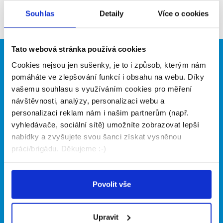
Souhlas
Detaily
Více o cookies
Firma nyní nemá žádné volné pozice. Zkuste to
prosím znovu za pár dní.
Tato webová stránka používá cookies
Brigádníci
Firmy
Cookies nejsou jen sušenky, je to i způsob, kterým nám
pomáháte ve zlepšování funkcí i obsahu na webu. Díky
Články
Vložit inzerát
vašemu souhlasu s využíváním cookies pro měření
Hledané brigády
Ceník
návštěvnosti, analýzy, personalizaci webu a
Propagace
personalizaci reklam nám i našim partnerům (např.
vyhledávače, sociální sítě) umožníte zobrazovat lepší
nabídky a zvyšujete svou šanci získat vysněnou
O portálu
Naše další projekty
práci/brigádu. Děkujeme :-)
Kontakt
Mobilní aplikace
O nás
Fajn brigády
Podmínky
Povolit vše
Upravit předvolby cookies
Nabídka práce z celé ČR
Statistiky pro média
INwork.cz
Nabídky na web
Upravit