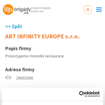
Od první brigády
k práci snů
<< Zpět
ART INFINITY EUROPE s.r.o.
Popis firmy
Provozujeme morední restaurace.
Adresa firmy
IČO
29032300
Aktuální brigády
Firma nyní nemá žádné volné pozice. Zkuste to