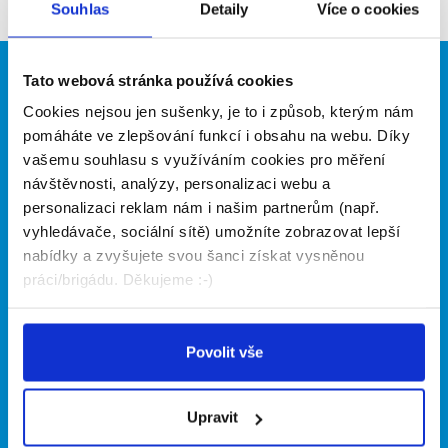
Souhlas
Detaily
Více o cookies
prosím znovu za pár dní.
Tato webová stránka používá cookies
Brigádníci
Firmy
Cookies nejsou jen sušenky, je to i způsob, kterým nám
Články
Vložit inzerát
pomáháte ve zlepšování funkcí i obsahu na webu. Díky
Hledané brigády
Ceník
vašemu souhlasu s využíváním cookies pro měření
Propagace
návštěvnosti, analýzy, personalizaci webu a
personalizaci reklam nám i našim partnerům (např.
vyhledávače, sociální sítě) umožníte zobrazovat lepší
O portálu
Naše další projekty
nabídky a zvyšujete svou šanci získat vysněnou
práci/brigádu. Děkujeme :-)
Kontakt
Mobilní aplikace
O nás
Fajn brigády
Podmínky
Upravit předvolby cookies
Nabídka práce z celé ČR
Povolit vše
Statistiky pro média
INwork.cz
Nabídky na web
Zásady ochrany osobních
Mobilní aplikace
Upravit
údajů
Fajn práce