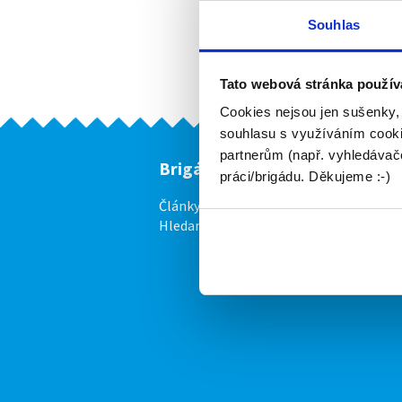
Souhlas
Aktuální 
Tato webová stránka použív
Firma
Cookies nejsou jen sušenky,
souhlasu s využíváním cooki
partnerům (např. vyhledávače
Brigádníci
F
práci/brigádu. Děkujeme :-)
Články
Vl
Hledané brigády
Ce
P