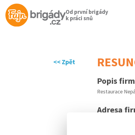
Od první brigády
k práci snů
RESUNG
<< Zpět
Popis fir
Restaurace Nepá
Adresa fi
IČO
0768994
WEB
http://sa