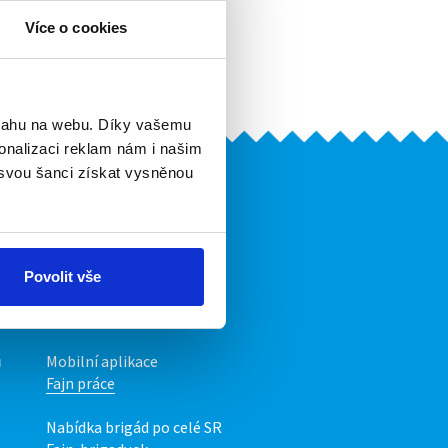
Více o cookies
r dní.
bsahu na webu. Díky vašemu
onalizaci reklam nám i našim
 svou šanci získat vysněnou
Naše další projekty
Mobilní aplikace
Fajn brigády
Povolit vše
Nabídka práce z celé ČR
INwork.cz
ů
Mobilní aplikace
Fajn práce
Nabídka brigád po celé SR