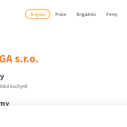
Brigády
Práce
Brigádníci
Firmy
A s.r.o.
my
lská kuchyně
rmy
2
rgamrestaurace.cz