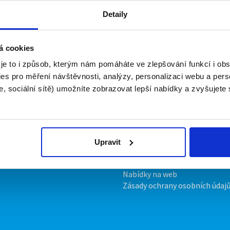
Detaily
brigády
á cookies
 nyní nemá žádné volné pozice. Zkuste to prosím znovu za pá
 je to i způsob, kterým nám pomáháte ve zlepšování funkcí i o
es pro měření návštěvnosti, analýzy, personalizaci webu a pers
, sociální sítě) umožníte zobrazovat lepší nabídky a zvyšujete
irmy
O portálu
ožit inzerát
Kontakt
ník
O nás
ropagace
Podmínky
Upravit
Upravit předvolby cookies
Statistiky pro média
Nabídky na web
Zásady ochrany osobních údaj