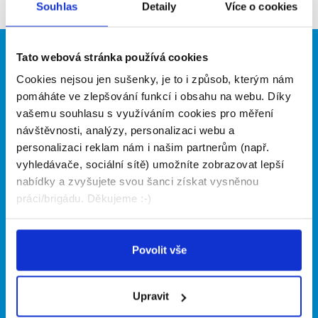
Souhlas
Detaily
Více o cookies
prosím znovu za pár dní.
Tato webová stránka používá cookies
Brigádníci
Firmy
Cookies nejsou jen sušenky, je to i způsob, kterým nám
Články
Vložit inzerát
pomáháte ve zlepšování funkcí i obsahu na webu. Díky
Hledané brigády
Ceník
vašemu souhlasu s využíváním cookies pro měření
Propagace
návštěvnosti, analýzy, personalizaci webu a
personalizaci reklam nám i našim partnerům (např.
vyhledávače, sociální sítě) umožníte zobrazovat lepší
O portálu
Naše další projekty
nabídky a zvyšujete svou šanci získat vysněnou
práci/brigádu. Děkujeme :-)
Kontakt
Mobilní aplikace
O nás
Fajn brigády
Podmínky
Upravit předvolby cookies
Nabídka práce z celé ČR
Povolit vše
Statistiky pro média
INwork.cz
Nabídky na web
Zásady ochrany osobních
Mobilní aplikace
Upravit
údajů
Fajn práce