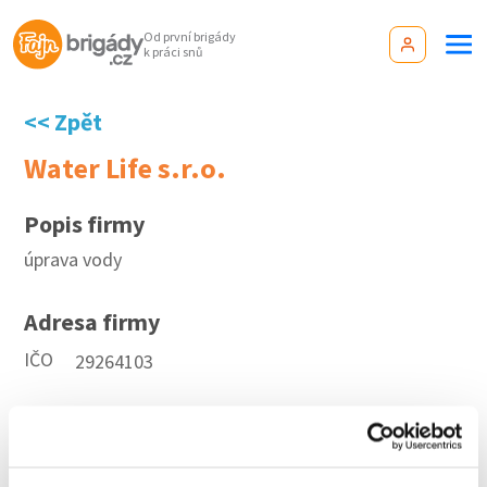
Od první brigády
k práci snů
<< Zpět
Water Life s.r.o.
Popis firmy
úprava vody
Adresa firmy
IČO
29264103
Aktuální brigády
Firma nyní nemá žádné volné pozice. Zkuste to